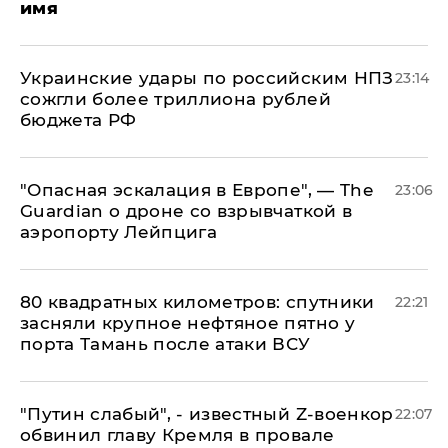
имя
Украинские удары по российским НПЗ
23:14
сожгли более триллиона рублей
бюджета РФ
"Опасная эскалация в Европе", — The
23:06
Guardian о дроне со взрывчаткой в
аэропорту Лейпцига
80 квадратных километров: спутники
22:21
засняли крупное нефтяное пятно у
порта Тамань после атаки ВСУ
​"Путин слабый", - известный Z-военкор
22:07
обвинил главу Кремля в провале