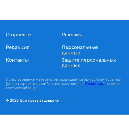
О проекте
Реклама
Редакция
Персональные
данные
Контакты
Защита персональных
данных
Использование материалов разрешается при условии ссылки
(для интернет-изданий - гиперссылки) на "
Диалог.ua
" не ниже
третьего абзаца.
� 2026,
Все права защищены.