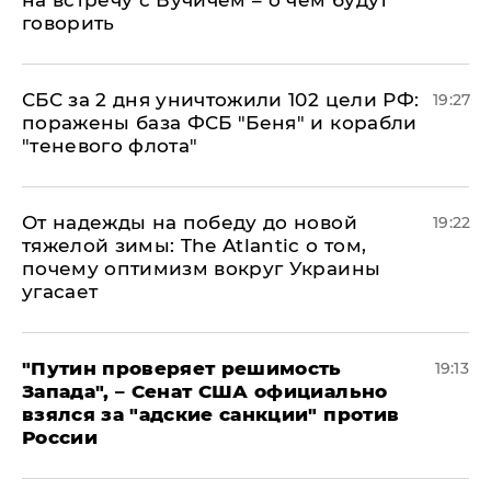
на встречу с Вучичем – о чем будут
говорить
СБС за 2 дня уничтожили 102 цели РФ:
19:27
поражены база ФСБ "Беня" и корабли
"теневого флота"
От надежды на победу до новой
19:22
тяжелой зимы: The Atlantic о том,
почему оптимизм вокруг Украины
угасает
"Путин проверяет решимость
19:13
Запада", – Сенат США официально
взялся за "адские санкции" против
России