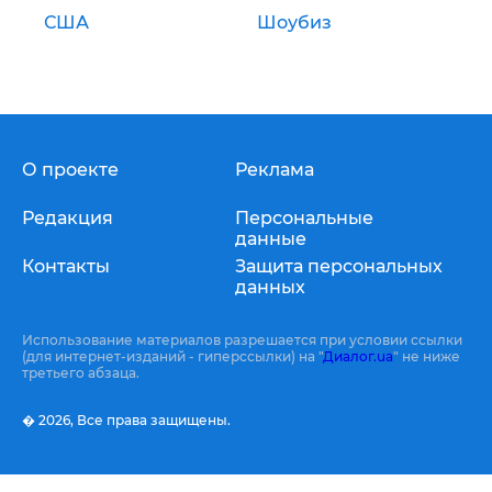
США
Шоубиз
О проекте
Реклама
Редакция
Персональные
данные
Контакты
Защита персональных
данных
Использование материалов разрешается при условии ссылки
(для интернет-изданий - гиперссылки) на "
Диалог.ua
" не ниже
третьего абзаца.
� 2026,
Все права защищены.