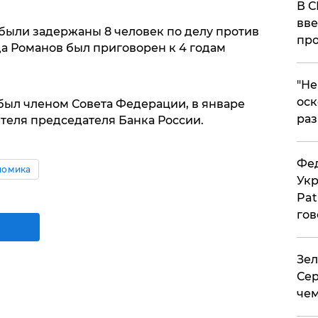
В С
вве
 были задержаны 8 человек по делу против
про
да Романов был приговорен к 4 годам
​"Н
оск
 был членом Совета Федерации, в январе
раз
ителя председателя Банка России.
Фед
номика
Укр
Pat
гов
Зел
Сер
чем