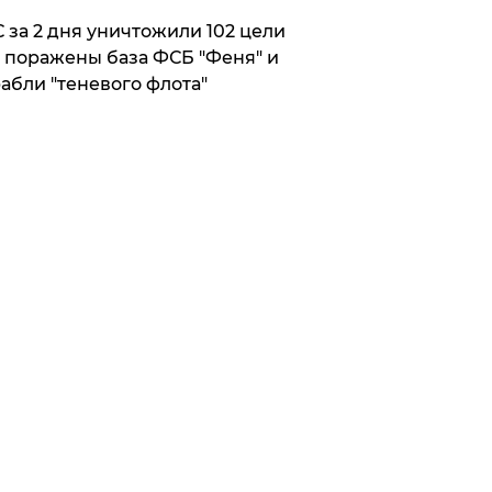
 за 2 дня уничтожили 102 цели
 поражены база ФСБ "Феня" и
абли "теневого флота"