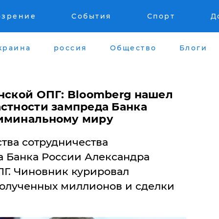
озрение
События
Спорт
Д
краина
россия
Общество
Блоги
анской ОПГ: Bloomberg нашел
астности зампреда Банка
риминальному миру
тва сотрудничества
 Банка России Александра
ПГ. Чиновник курировал
олученных миллионов и сделки