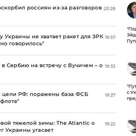
 оскорбил россиян из-за разговоров
20:28
​"По
Эйд
у Украины не хватает ракет для ЗРК
19:57
Пут
тно говорилось"
в Сербию на встречу с Вучичем – о
19:33
"Пу
с У
2 цели РФ: поражены база ФСБ
19:27
пре
 флота"
вой тяжелой зимы: The Atlantic о
19:22
г Украины угасает