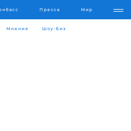
онбасс
Пресса
Мир
Мнение
Шоу-Биз