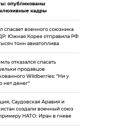
ты: опубликованы
склюзивные кадры
ул спасает военного союзника
Р: Южная Корея отправила РФ
тысяч тонн авиатоплива
мль отказался спасать
ельки продавцов
кованного Wildberries: "Ни у
о нет денег"
ция, Саудовская Аравия и
истан создали военный союз
примеру НАТО: Иран в гневе