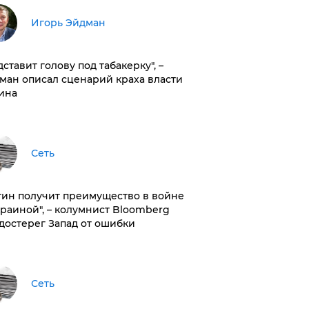
Игорь Эйдман
дставит голову под табакерку", –
ман описал сценарий краха власти
ина
Сеть
тин получит преимущество в войне
краиной", – колумнист Bloomberg
достерег Запад от ошибки
Сеть