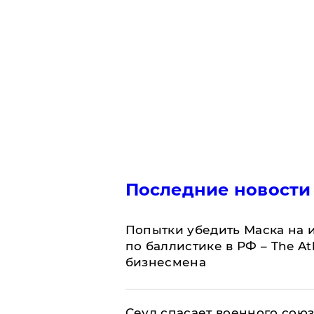
Последние новости
Попытки убедить Маска на и
по баллистике в РФ – The At
бизнесмена
​Сеул спасает военного со