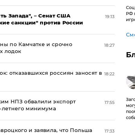
Соц
РФ 
ь Запада", – Сенат США
19:13
игр
кие санкции" против России
См
ины по Камчатке и срочно
18:27
х лодок
Б
ок: отказавшихся россиян заносят в
18:22
Заг
ким НПЗ обвалили экспорт
17:55
мог
0-летнего минимума
поо
соб
авроцкого и заявила, что Польша
17:33