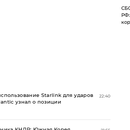
СБС
РФ:
кор
спользование Starlink для ударов
22:40
lantic узнал о позиции
юзника КНДР: Южная Корея