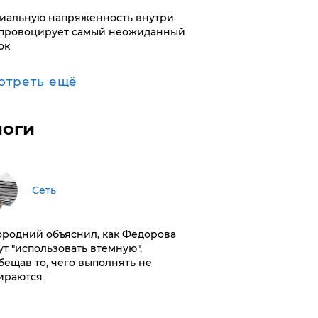
иальную напряженность внутри
провоцирует самый неожиданный
ок
отреть ещё
логи
Сеть
ородний объяснил, как Федорова
ут "использовать втемную",
бещав то, чего выполнять не
ираются