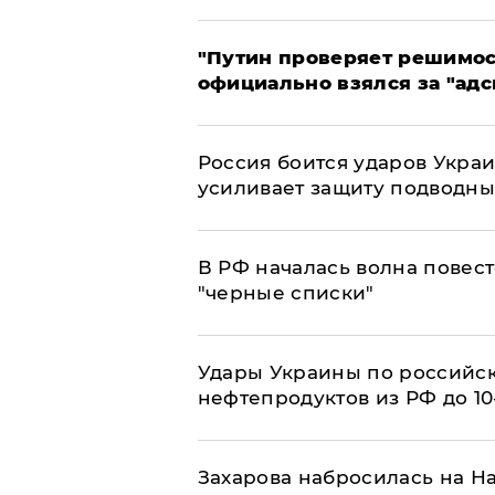
"Путин проверяет решимост
официально взялся за "адс
Россия боится ударов Укра
усиливает защиту подводны
​В РФ началась волна повест
"черные списки"
Удары Украины по российс
нефтепродуктов из РФ до 1
​Захарова набросилась на Н