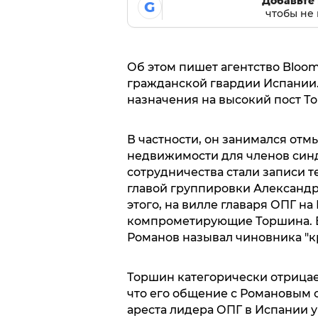
Добавьте 
G
чтобы не 
Об этом пишет агентство Bloo
гражданской гвардии Испании.
назначения на высокий пост То
В частности, он занимался отм
недвижимости для членов синд
сотрудничества стали записи 
главой группировки Александр
этого, на вилле главаря ОПГ н
компрометирующие Торшина. В 
Романов называл чиновника "кр
Торшин категорически отрицает
что его общение с Романовым с
ареста лидера ОПГ в Испании у