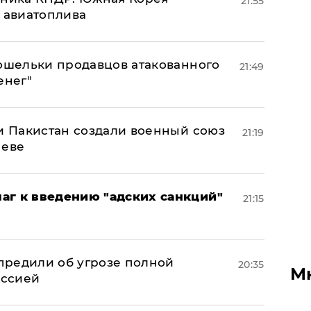
21:55
н авиатоплива
кошельки продавцов атакованного
21:49
енег"
 и Пакистан создали военный союз
21:19
неве
аг к введению "адских санкций"
21:15
предили об угрозе полной
20:35
М
оссией