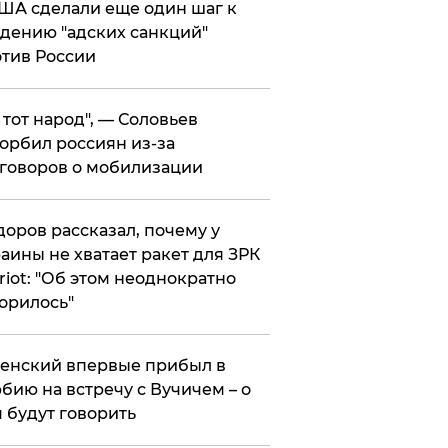
ША сделали еще один шаг к
дению "адских санкций"
тив России
е тот народ", — Соловьев
орбил россиян из-за
говоров о мобилизации
оров рассказал, почему у
аины не хватает ракет для ЗРК
riot: "Об этом неоднократно
орилось"
енский впервые прибыл в
бию на встречу с Вучичем – о
 будут говорить