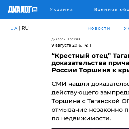
Украина
Военное об
| RU
UA
Новости
У
ДИАЛОГ
РОССИЯ
9 августа 2016, 14:11
“Крестный отец” Таг
доказательства прич
России Торшина к к
СМИ нашли доказательс
действующего зампреда
Торшина с Таганской О
отмывание незаконно п
по недвижимости.