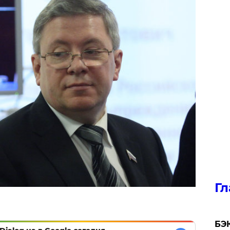
Гл
​БЭ