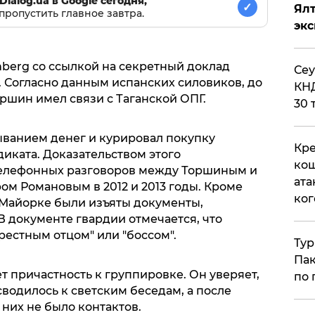
Dialog.ua в Google сегодня,
✓
Ял
пропустить главное завтра.
эк
mberg со ссылкой на секретный доклад
​Се
 Согласно данным испанских силовиков, до
КНД
ршин имел связи с Таганской ОПГ.
30 
ыванием денег и курировал покупку
Кре
иката. Доказательством этого
кош
телефонных разговоров между Торшиным и
ата
ом Романовым в 2012 и 2013 годы. Кроме
ког
а Майорке были изъяты документы,
документе гвардии отмечается, что
естным отцом" или "боссом".
Тур
Пак
 причастность к группировке. Он уверяет,
по 
водилось к светским беседам, а после
 них не было контактов.