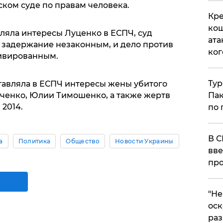
ком суде по правам человека.
Кре
кош
ляла интересы Луценко в ЕСПЧ, суд
ата
 задержание незаконным, и дело против
ког
тивированным.
Тур
тавляла в ЕСПЧ интересы жены убитого
вченко, Юлии Тимошенко, а также жертв
Пак
 2014.
по 
В С
а
Политика
Общество
Новости Украины
вве
про
​"Н
оск
раз