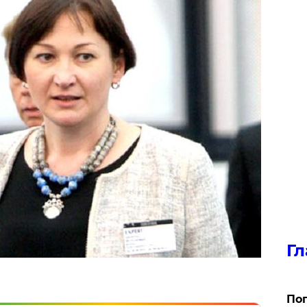
Гл
Поп