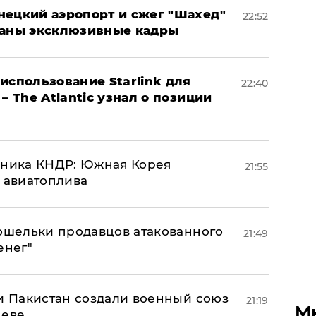
нецкий аэропорт и сжег "Шахед"
22:52
ваны эксклюзивные кадры
использование Starlink для
22:40
– The Atlantic узнал о позиции
юзника КНДР: Южная Корея
21:55
н авиатоплива
кошельки продавцов атакованного
21:49
енег"
 и Пакистан создали военный союз
21:19
М
неве