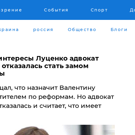
озрение
События
Спорт
Д
краина
россия
Общество
Блоги
интересы Луценко адвокат
отказалась стать замом
ны
ал, что назначит Валентину
тителем по реформам. Но адвокат
казалась и считает, что имеет