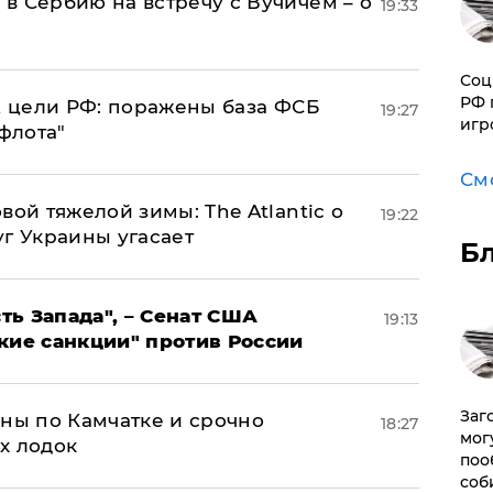
в Сербию на встречу с Вучичем – о
19:33
Соц
РФ 
2 цели РФ: поражены база ФСБ
19:27
игр
флота"
См
вой тяжелой зимы: The Atlantic о
19:22
г Украины угасает
Б
ь Запада", – Сенат США
19:13
кие санкции" против России
Заг
ины по Камчатке и срочно
18:27
мог
х лодок
поо
соб