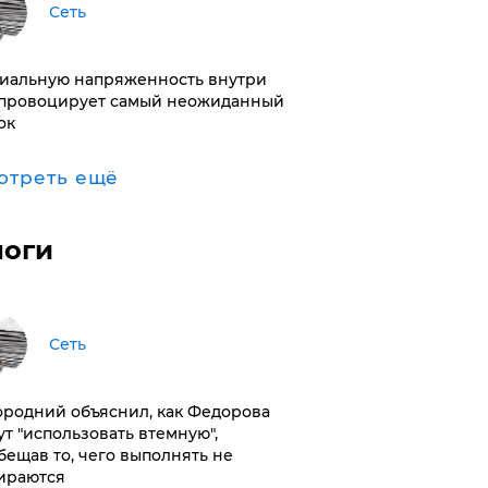
Сеть
иальную напряженность внутри
провоцирует самый неожиданный
ок
отреть ещё
логи
Сеть
ородний объяснил, как Федорова
ут "использовать втемную",
бещав то, чего выполнять не
ираются