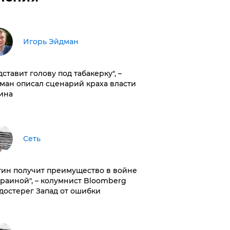
Игорь Эйдман
дставит голову под табакерку", –
ман описал сценарий краха власти
ина
Сеть
тин получит преимущество в войне
краиной", – колумнист Bloomberg
достерег Запад от ошибки