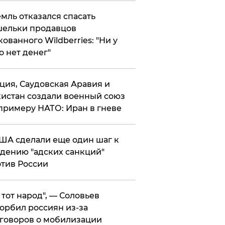
мль отказался спасать
ельки продавцов
кованного Wildberries: "Ни у
о нет денег"
ция, Саудовская Аравия и
истан создали военный союз
примеру НАТО: Иран в гневе
ША сделали еще один шаг к
дению "адских санкций"
тив России
е тот народ", — Соловьев
орбил россиян из-за
говоров о мобилизации