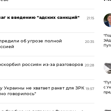
аг к введению "адских санкций"
21:15
​"По
Эйд
предили об угрозе полной
20:35
Пут
оссией
 оскорбил россиян из-за разговоров
20:28
"Пу
с У
у Украины не хватает ракет для ЗРК
19:57
пре
тно говорилось"