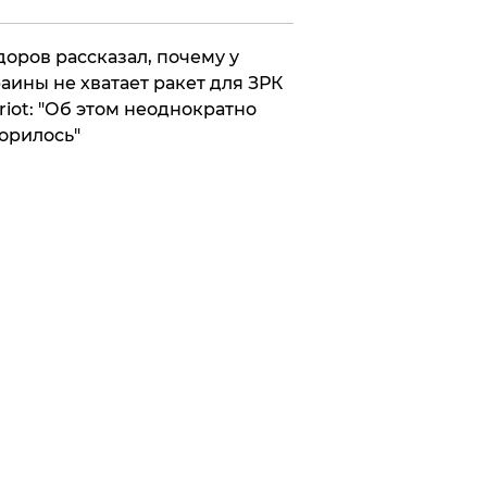
оров рассказал, почему у
аины не хватает ракет для ЗРК
riot: "Об этом неоднократно
орилось"