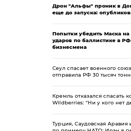
Дрон "Альфы" проник в До
еще до запуска: опублико
Попытки убедить Маска на 
ударов по баллистике в РФ 
бизнесмена
​Сеул спасает военного со
отправила РФ 30 тысяч тон
Кремль отказался спасать 
Wildberries: "Ни у кого нет д
Турция, Саудовская Аравия
по примеру НАТО: Иран в г