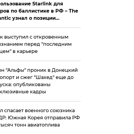
ользование Starlink для
ров по баллистике в РФ – The
antic узнал о позиции
знесмена
к выступил с откровенным
знанием перед "последним
цем" в карьере
н "Альфы" проник в Донецкий
опорт и сжег "Шахед" еще до
уска: опубликованы
склюзивные кадры
ул спасает военного союзника
Р: Южная Корея отправила РФ
тысяч тонн авиатоплива