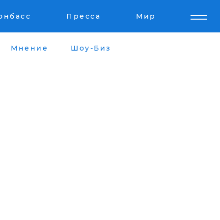
онбасс
Пресса
Мир
Мнение
Шоу-Биз