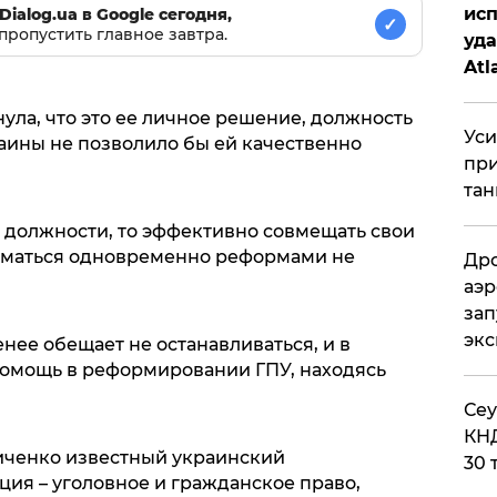
исп
Dialog.ua в Google сегодня,
✓
пропустить главное завтра.
уда
Atl
би
ла, что это ее личное решение, должность
Уси
аины не позволило бы ей качественно
при
тан
ой должности, то эффективно совмещать свои
иматься одновременно реформами не
Дро
.
аэр
зап
эк
нее обещает не останавливаться, и в
помощь в реформировании ГПУ, находясь
​Се
КНД
еличенко известный украинский
30 
ия – уголовное и гражданское право,