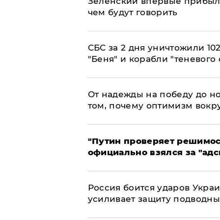
Зеленский впервые прибыл 
чем будут говорить
СБС за 2 дня уничтожили 10
"Беня" и корабли "теневого 
От надежды на победу до но
том, почему оптимизм вокру
"Путин проверяет решимост
официально взялся за "адс
Россия боится ударов Укра
усиливает защиту подводны