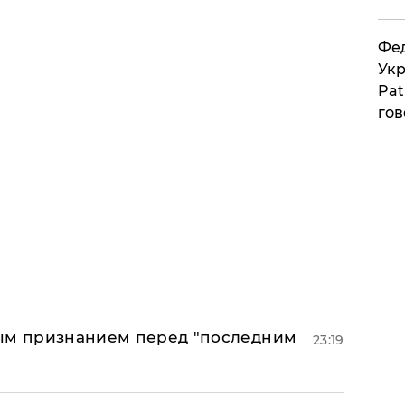
Фед
Укр
Pat
гов
ным признанием перед "последним
23:19