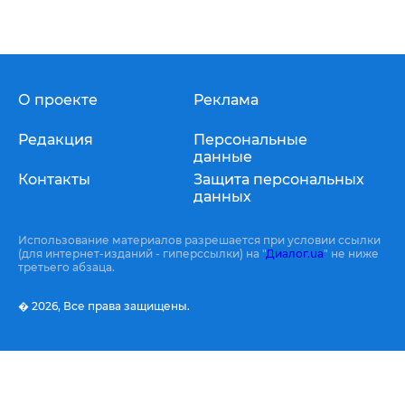
О проекте
Реклама
Редакция
Персональные
данные
Контакты
Защита персональных
данных
Использование материалов разрешается при условии ссылки
(для интернет-изданий - гиперссылки) на "
Диалог.ua
" не ниже
третьего абзаца.
� 2026,
Все права защищены.