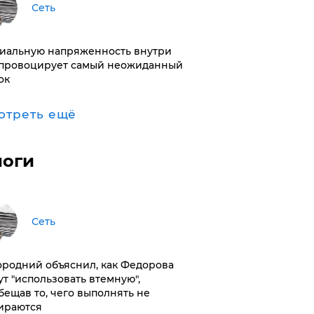
Сеть
иальную напряженность внутри
провоцирует самый неожиданный
ок
отреть ещё
логи
Сеть
ородний объяснил, как Федорова
ут "использовать втемную",
бещав то, чего выполнять не
ираются