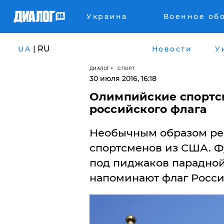
Украина
Военное об
| RU
UA
Новости
У
ДИАЛОГ
СПОРТ
30 июля 2016, 16:18
Олимпийские спортсм
российского флага
Необычным образом ре
спортсменов из США. Ф
под пиджаков парадной
напоминают флаг Росс