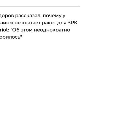
оров рассказал, почему у
аины не хватает ракет для ЗРК
riot: "Об этом неоднократно
орилось"