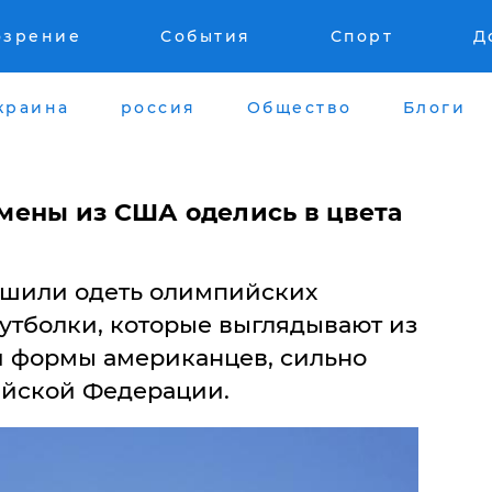
озрение
События
Спорт
Д
краина
россия
Общество
Блоги
ены из США оделись в цвета
шили одеть олимпийских
утболки, которые выглядывают из
 формы американцев, сильно
ийской Федерации.