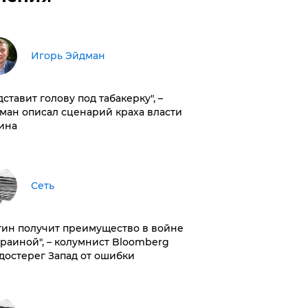
Игорь Эйдман
дставит голову под табакерку", –
ман описал сценарий краха власти
ина
Сеть
тин получит преимущество в войне
краиной", – колумнист Bloomberg
достерег Запад от ошибки