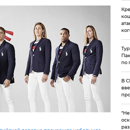
Кре
кош
ата
ког
Тур
Пак
по 
В С
вве
про
​"Н
оск
раз