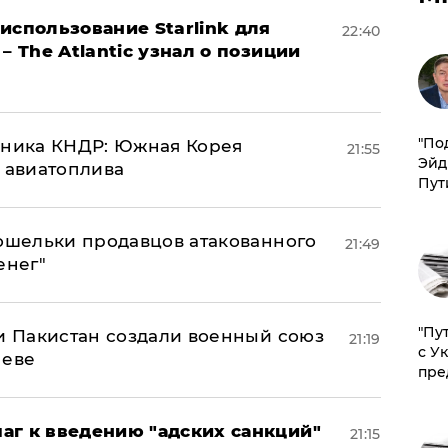
использование Starlink для
22:40
– The Atlantic узнал о позиции
​"По
юзника КНДР: Южная Корея
21:55
Эйд
н авиатоплива
Пут
кошельки продавцов атакованного
21:49
енег"
"Пу
 и Пакистан создали военный союз
21:19
с У
неве
пре
аг к введению "адских санкций"
21:15