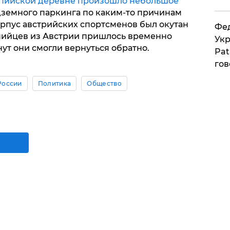
мпийской деревне произошло небольшое
дземного паркинга по каким-то причинам
корпус австрийских спортсменов был окутан
Фед
пийцев из Австрии пришлось временно
Укр
нут они смогли вернуться обратно.
Pat
гов
России
Политика
Общество