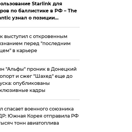
ользование Starlink для
ров по баллистике в РФ – The
antic узнал о позиции
знесмена
к выступил с откровенным
знанием перед "последним
цем" в карьере
н "Альфы" проник в Донецкий
опорт и сжег "Шахед" еще до
уска: опубликованы
склюзивные кадры
ул спасает военного союзника
Р: Южная Корея отправила РФ
тысяч тонн авиатоплива