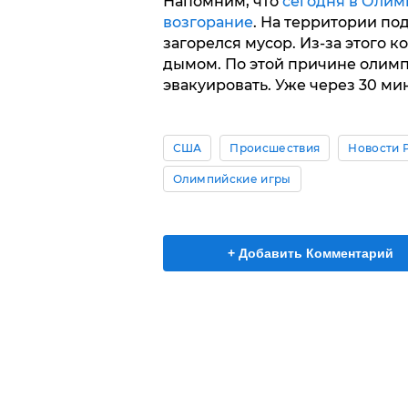
Напомним, что
сегодня в Оли
возгорание
. На территории по
загорелся мусор. Из-за этого 
дымом. По этой причине олим
эвакуировать. Уже через 30 ми
США
Происшествия
Новости 
Олимпийские игры
+ Добавить Комментарий