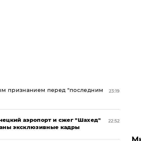
ным признанием перед "последним
23:19
нецкий аэропорт и сжег "Шахед"
22:52
ваны эксклюзивные кадры
М