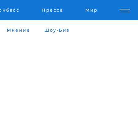
онбасс
Пресса
Мир
Мнение
Шоу-Биз