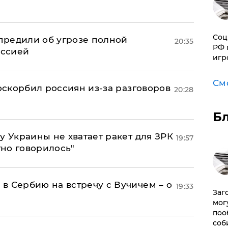
Соц
предили об угрозе полной
20:35
РФ 
оссией
игр
См
 оскорбил россиян из-за разговоров
20:28
Б
у Украины не хватает ракет для ЗРК
19:57
тно говорилось"
в Сербию на встречу с Вучичем – о
19:33
Заг
мог
поо
соб