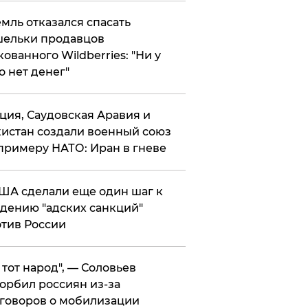
мль отказался спасать
ельки продавцов
кованного Wildberries: "Ни у
о нет денег"
ция, Саудовская Аравия и
истан создали военный союз
примеру НАТО: Иран в гневе
ША сделали еще один шаг к
дению "адских санкций"
тив России
е тот народ", — Соловьев
орбил россиян из-за
говоров о мобилизации