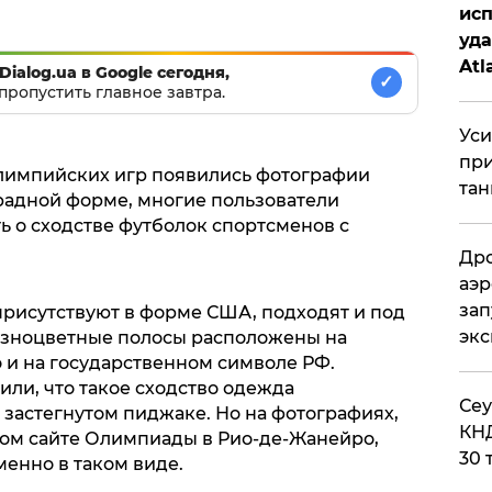
исп
уда
Atl
Dialog.ua в Google сегодня,
✓
пропустить главное завтра.
би
Уси
при
лимпийских игр появились фотографии
тан
радной форме, многие пользователи
ь о сходстве футболок спортсменов с
Дро
аэр
зап
присутствуют в форме США, подходят и под
эк
азноцветные полосы расположены на
о и на государственном символе РФ.
ли, что такое сходство одежда
​Се
 застегнутом пиджаке. Но на фотографиях,
КНД
ом сайте Олимпиады в Рио-де-Жанейро,
30 
енно в таком виде.