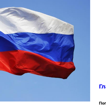
Гл
Поп