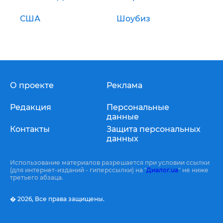
США
Шоубиз
О проекте
Реклама
Редакция
Персональные
данные
Контакты
Защита персональных
данных
Использование материалов разрешается при условии ссылки
(для интернет-изданий - гиперссылки) на "
Диалог.ua
" не ниже
третьего абзаца.
� 2026,
Все права защищены.