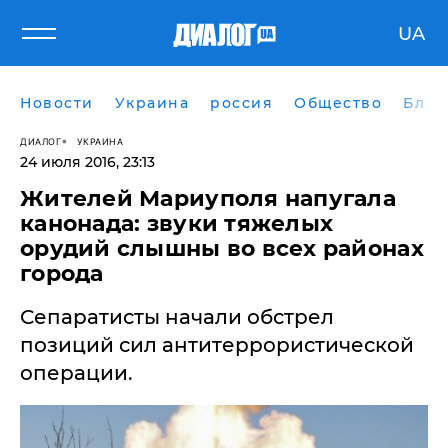
UA
Новости
Украина
россия
Общество
Блог
ДИАЛОГ
УКРАИНА
24 июля 2016, 23:13
Жителей Мариуполя напугала
канонада: звуки тяжелых
орудий слышны во всех районах
города
Сепаратисты начали обстрел
позиций сил антитеррористической
операции.