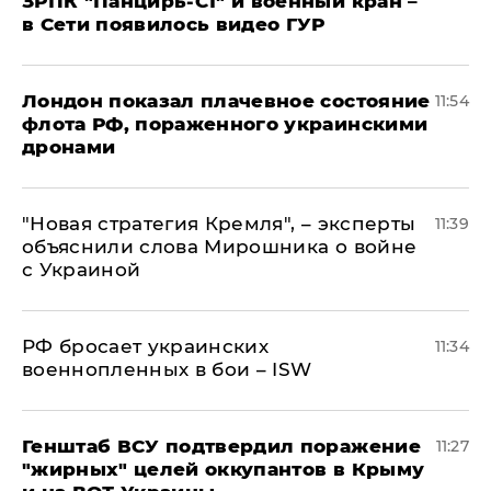
ЗРПК "Панцирь-С1" и военный кран –
в Сети появилось видео ГУР
Лондон показал плачевное состояние
11:54
флота РФ, пораженного украинскими
дронами
"Новая стратегия Кремля", – эксперты
11:39
объяснили слова Мирошника о войне
с Украиной
РФ бросает украинских
11:34
военнопленных в бои – ISW
Генштаб ВСУ подтвердил поражение
11:27
"жирных" целей оккупантов в Крыму