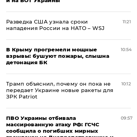
и на ВОТ Украины
Разведка США узнала сроки
11:21
нападения России на НАТО – WSJ
В Крыму прогремели мощные
10:54
взрывы: бушуют пожары, слышна
детонация БК
Трамп объяснил, почему он пока не
10:12
передает Украине новые ракеты для
ЗРК Patriot
ПВО Украины отбивала
09:57
массированную атаку РФ: ГСЧС
сообщила о погибших мирных