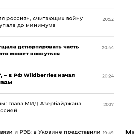
оля россиян, считающих войну
20:52
 упала до минимума
щала депортировать часть
20:44
это может коснуться
, – в РФ Wildberries начал
20:24
лады
ны: глава МИД Азербайджана
20:17
иссией
М
вязи и РЭБ: в Украине представили
19:49