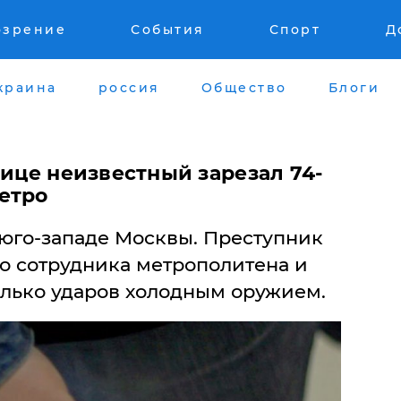
озрение
События
Спорт
Д
краина
россия
Общество
Блоги
лице неизвестный зарезал 74-
етро
 юго-западе Москвы. Преступник
го сотрудника метрополитена и
лько ударов холодным оружием.