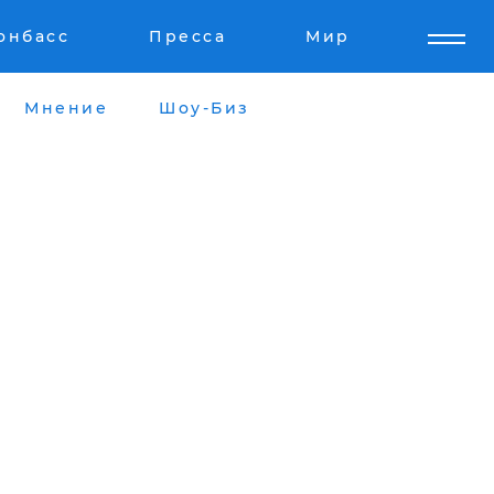
онбасс
Пресса
Мир
Мнение
Шоу-Биз