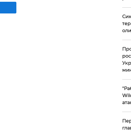
Сик
тер
оли
​Пр
рос
Укр
ми
"Ра
Wil
ата
Пер
гла