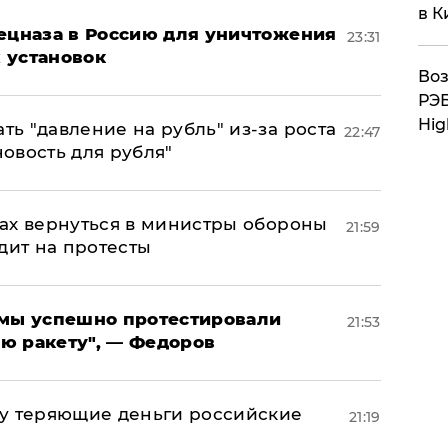
в К
пецназа в Россию для уничтожения
23:31
 установок
Воз
РЭБ
Hig
ь "давление на рубль" из-за роста
22:47
новость для рубля"
ах вернуться в министры обороны
21:59
дит на протесты
я мы успешно протестировали
21:53
ю ракету", — Федоров
му теряющие деньги российские
21:19
а