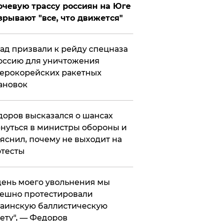
чевую трассу россиян на Юге
зрывают "все, что движется"
ад призвали к рейду спецназа
оссию для уничтожения
ерокорейских ракетных
ановок
оров высказался о шансах
нуться в министры обороны и
яснил, почему не выходит на
тесты
 день моего увольнения мы
ешно протестировали
аинскую баллистическую
ету", — Федоров