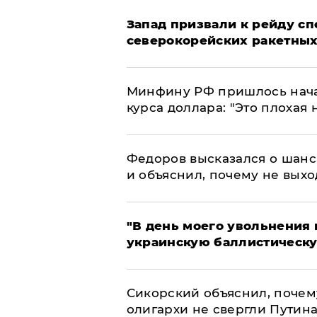
Запад призвали к рейду с
северокорейских ракетных
Минфину РФ пришлось начат
курса доллара: "Это плохая 
Федоров высказался о шанс
и объяснил, почему не выхо
​"В день моего увольнени
украинскую баллистическу
Сикорский объяснил, поче
олигархи не свергли Путин