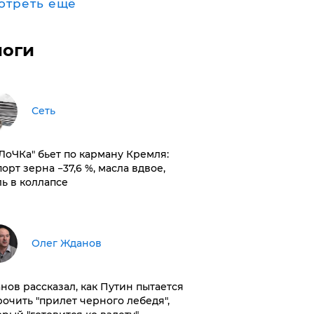
отреть ещё
логи
Сеть
оЛоЧКа" бьет по карману Кремля:
орт зерна −37,6 %, масла вдвое,
ль в коллапсе
Олег Жданов
нов рассказал, как Путин пытается
рочить "прилет черного лебедя",