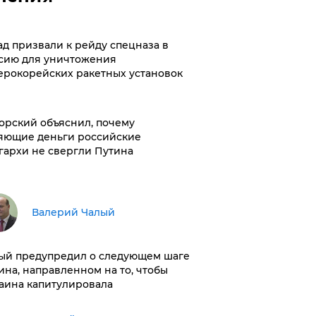
ад призвали к рейду спецназа в
сию для уничтожения
ерокорейских ракетных установок
орский объяснил, почему
яющие деньги российские
гархи не свергли Путина
Валерий Чалый
ый предупредил о следующем шаге
ина, направленном на то, чтобы
аина капитулировала