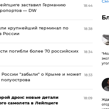
См
 Лейпциге заставил Германию
18:44
эропортов — DW
Б
или крупнейший терминал по
18:38
в России
асти погибли более 70 российских
18:34
​"М
эксп
уго
в России "забыли" о Крыме и может
18:33
т полуострова
орой дрон: новые детали
18:09
Жда
ого самолета в Лейпциге
отс