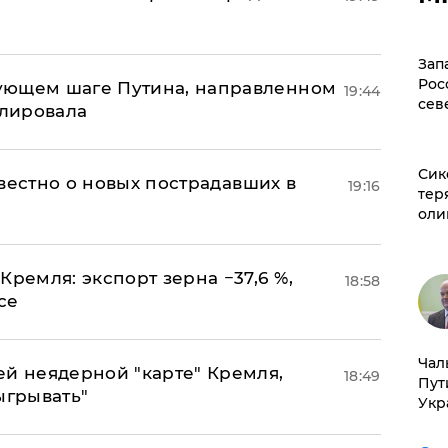
Зап
Рос
ующем шаге Путина, направленном
19:44
сев
улировала
Сик
известно о новых пострадавших в
19:16
тер
оли
Кремля: экспорт зерна −37,6 %,
18:58
се
Чал
ей неядерной "карте" Кремля,
18:49
Пут
ыгрывать"
Укр