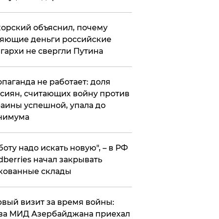
орский объяснил, почему
яющие деньги российские
гархи не свергли Путина
опаганда не работает: доля
сиян, считающих войну против
аины успешной, упала до
нимума
боту надо искать новую", – в РФ
dberries начал закрывать
кованные склады
вый визит за время войны:
ва МИД Азербайджана приехал