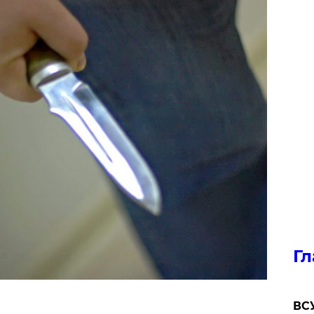
Гл
ВСУ