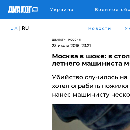
Украина
Военное об
| RU
UA
Новости
У
ДИАЛОГ
РОССИЯ
23 июля 2016, 23:21
Москва в шоке: в сто
летнего машиниста м
Убийство случилось на
хотел ограбить пожило
нанес машинисту неско