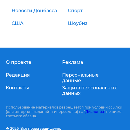
Новости Донбасса
Спорт
США
Шоубиз
О проекте
Реклама
Редакция
Персональные
данные
Контакты
Защита персональных
данных
Использование материалов разрешается при условии ссылки
(для интернет-изданий - гиперссылки) на "
Диалог.ua
" не ниже
третьего абзаца.
� 2026,
Все права защищены.