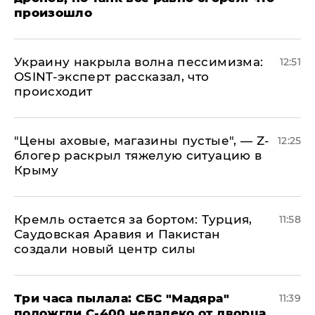
произошло
​Украину накрыла волна пессимизма:
12:51
OSINT-эксперт рассказал, что
происходит
​"Цены аховые, магазины пустые", — Z-
12:25
блогер раскрыл тяжелую ситуацию в
Крыму
​Кремль остается за бортом: Турция,
11:58
Саудовская Аравия и Пакистан
создали новый центр силы
Три часа пылала: СБС "Мадяра"
11:39
подожгли С-400 недалеко от дворца