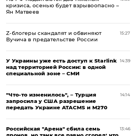
кризиса, осенью будет взрывоопасно –
Ян Матвеев
Z-блогеры скандалят и обвиняют
15:27
Вучича в предательстве России
У Украины уже есть доступ к Starlink
14:39
над территорией России: в одной
специальной зоне – СМИ
​"Что-то изменилось", – Турция
14:14
запросила у США разрешение
передать Украине ATACMS и M270
​Российская "Арена" сбила семь
13:46
дронов, но танк все равно сгорел: что