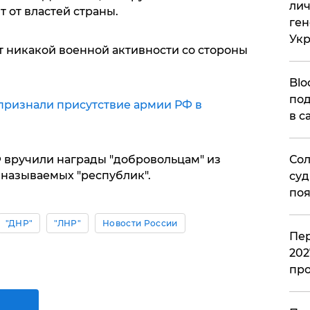
лич
 от властей страны.
ген
Ук
т никакой военной активности со стороны
Blo
под
признали присутствие армии РФ в
в с
вручили награды "добровольцам" из
Сол
 называемых "республик".
суд
поя
"ДНР"
"ЛНР"
Новости России
Пер
202
пр