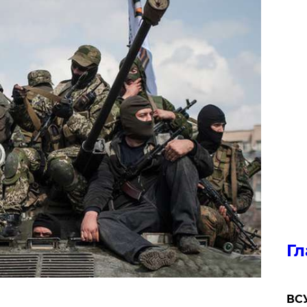
Гл
ВСУ