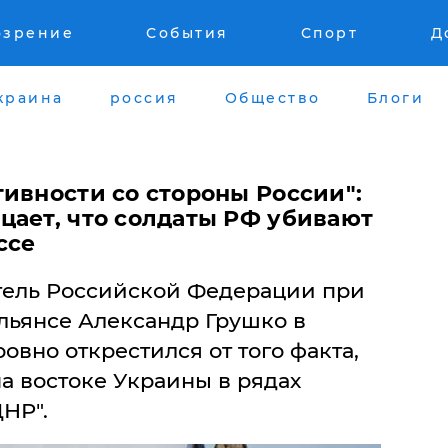
озрение
События
Спорт
Д
краина
россия
Общество
Блоги
ивности со стороны России":
цает, что солдаты РФ убивают
ссе
тель Российской Федерации при
льянсе Александр Грушко в
овно открестился от того факта,
а востоке Украины в рядах
НР".