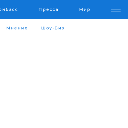
онбасс
Пресса
Мир
Мнение
Шоу-Биз