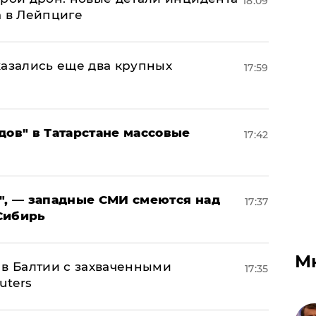
18:09
а в Лейпциге
тказались еще два крупных
17:59
дов" в Татарстане массовые
17:42
", — западные СМИ смеются над
17:37
Сибирь
М
 в Балтии с захваченными
17:35
uters