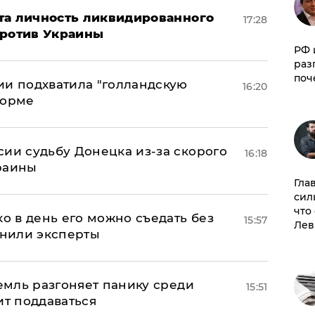
рыта личность ликвидированного
17:28
против Украины
РФ 
раз
поч
ии подхватила "голландскую
16:20
форме
сии судьбу Донецка из-за скорого
16:18
раины
Гла
сил
что
ко в день его можно съедать без
15:57
Лев
снили эксперты
ремль разгоняет панику среди
15:51
ит поддаваться