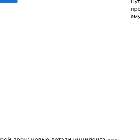
Пут
про
ему
орой дрон: новые детали инцидента