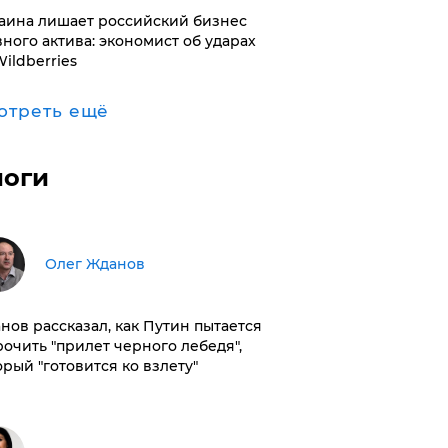
раина лишает российский бизнес
вного актива: экономист об ударах
Wildberries
отреть ещё
логи
Олег Жданов
нов рассказал, как Путин пытается
рочить "прилет черного лебедя",
орый "готовится ко взлету"