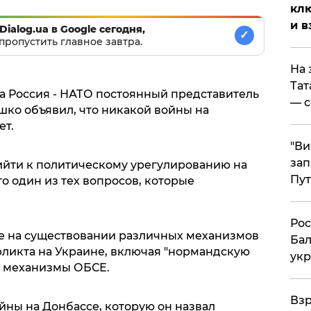
клю
и в
Dialog.ua в Google сегодня,
✓
пропустить главное завтра.
На 
Тат
а Россия - НАТО постоянный представитель
— с
шко объявил, что никакой войны на
ет.
"Ви
зап
йти к политическому урегулированию на
Пут
о один из тех вопросов, которые
​Ро
е на существовании различных механизмов
Бал
ликта на Украине, включая "нормандскую
укр
 и механизмы ОБСЕ.
​Вз
йны на Донбассе, которую он назвал