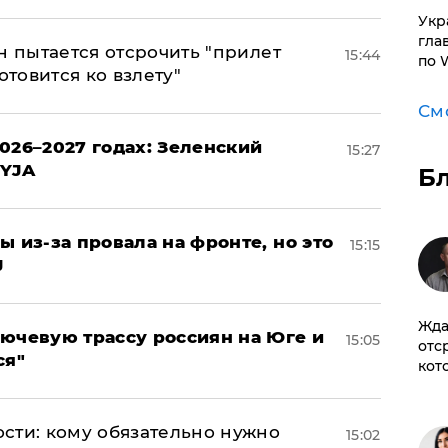
​Ук
гла
н пытается отсрочить "прилет
15:44
по 
отовится ко взлету"
См
026–2027 годах: Зеленский
15:27
EYJA
Б
ы из-за провала на фронте, но это
15:15
J
Жда
лючевую трассу россиян на Юге и
15:05
отс
ся"
кот
сти: кому обязательно нужно
15:02