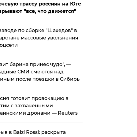
чевую трассу россиян на Юге
зрывают "все, что движется"
заводе по сборке "Шахедов" в
арстане массовые увольнения
оцсети
зит барина принес чудо", —
адные СМИ смеются над
иным после поездки в Сибирь
ссия готовит провокацию в
тии с захваченными
аинскими дронами — Reuters
рыв в Balzi Rossi: раскрыта