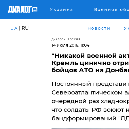
Украина
Военное об
| RU
UA
Новости
У
ДИАЛОГ
РОССИЯ
14 июля 2016, 11:04
"Никакой военной акт
Кремль цинично отри
бойцов АТО на Донба
​Постоянный представи
Североатлантическом а
очередной раз хладнокр
что солдаты РФ воюют н
бандформирований "ЛД