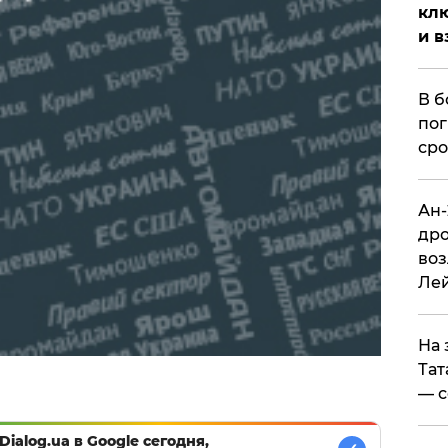
клю
и в
В б
пог
сро
Ан-
дро
воз
Ле
На 
Тат
— с
Dialog.ua в Google сегодня,