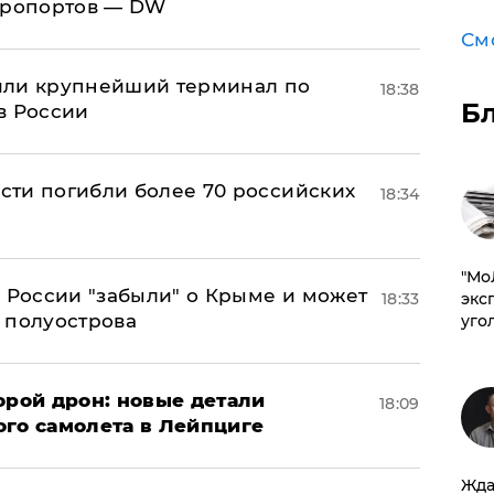
эропортов — DW
См
или крупнейший терминал по
18:38
Б
в России
асти погибли более 70 российских
18:34
​"М
в России "забыли" о Крыме и может
18:33
эксп
т полуострова
уго
орой дрон: новые детали
18:09
ого самолета в Лейпциге
Жда