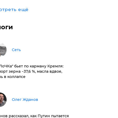
отреть ещё
логи
Сеть
оЛоЧКа" бьет по карману Кремля:
орт зерна −37,6 %, масла вдвое,
ль в коллапсе
Олег Жданов
нов рассказал, как Путин пытается