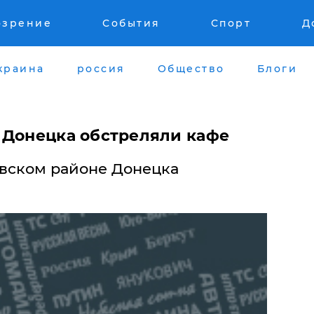
озрение
События
Спорт
Д
краина
россия
Общество
Блоги
 Донецка обстреляли кафе
овском районе Донецка