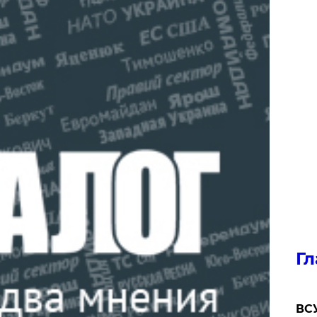
Гл
ВСУ