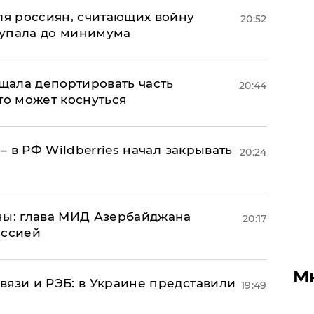
оля россиян, считающих войну
20:52
 упала до минимума
ала депортировать часть
20:44
то может коснуться
 – в РФ Wildberries начал закрывать
20:24
ны: глава МИД Азербайджана
20:17
иссией
М
вязи и РЭБ: в Украине представили
19:49