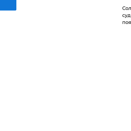
Сол
суд
поя