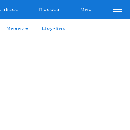
онбасс
Пресса
Мир
Мнение
Шоу-Биз