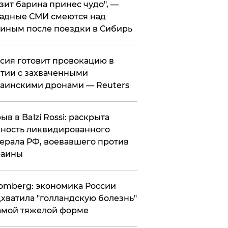
зит барина принес чудо", —
адные СМИ смеются над
иным после поездки в Сибирь
ссия готовит провокацию в
тии с захваченными
аинскими дронами — Reuters
рыв в Balzi Rossi: раскрыта
ность ликвидированного
ерала РФ, воевавшего против
раины
omberg: экономика России
хватила "голландскую болезнь"
амой тяжелой форме