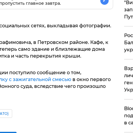
✓
"Ви
пропустить главное завтра.
зап
Пут
социальных сетях, выкладывая фотографии.
​Ро
рафимовича, в Петровском районе. Кафе, к
Бал
 теперь само здание и близлежащие дома
укр
литка и часть перекрытия крыши.
​Вз
ии поступило сообщение о том,
лич
лку с зажигательной смесью
в окно первого
ген
йонного суда, вследствие чего произошло
Ук
Blo
АТО)
под
в с