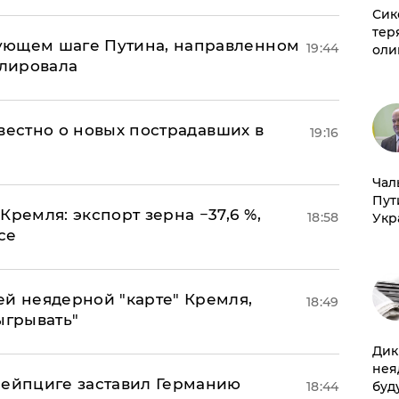
Сик
тер
ующем шаге Путина, направленном
19:44
оли
улировала
известно о новых пострадавших в
19:16
Чал
Пут
Кремля: экспорт зерна −37,6 %,
18:58
Укр
се
ей неядерной "карте" Кремля,
18:49
ыгрывать"
Дик
нея
 Лейпциге заставил Германию
18:44
буд