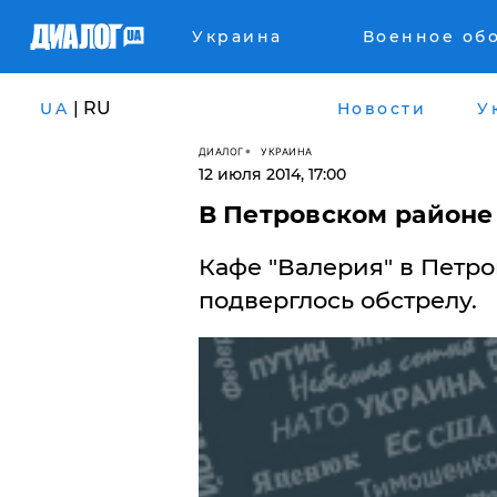
Украина
Военное об
| RU
UA
Новости
У
ДИАЛОГ
УКРАИНА
12 июля 2014, 17:00
В Петровcком районе
Кафе "Валерия" в Петр
подверглось обстрелу.