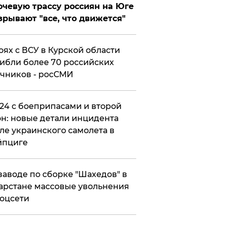
чевую трассу россиян на Юге
зрывают "все, что движется"
оях с ВСУ в Курской области
ибли более 70 российских
чников - росСМИ
24 с боеприпасами и второй
н: новые детали инцидента
ле украинского самолета в
йпциге
заводе по сборке "Шахедов" в
арстане массовые увольнения
оцсети