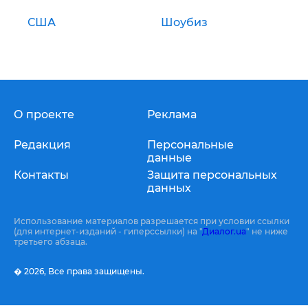
США
Шоубиз
О проекте
Реклама
Редакция
Персональные
данные
Контакты
Защита персональных
данных
Использование материалов разрешается при условии ссылки
(для интернет-изданий - гиперссылки) на "
Диалог.ua
" не ниже
третьего абзаца.
� 2026,
Все права защищены.