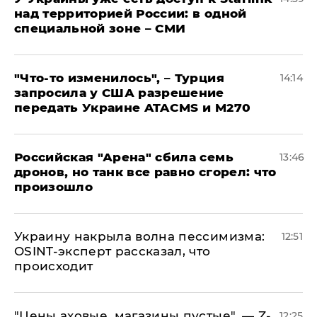
над территорией России: в одной
специальной зоне – СМИ
​"Что-то изменилось", – Турция
14:14
запросила у США разрешение
передать Украине ATACMS и M270
​Российская "Арена" сбила семь
13:46
дронов, но танк все равно сгорел: что
произошло
​Украину накрыла волна пессимизма:
12:51
OSINT-эксперт рассказал, что
происходит
​"Цены аховые, магазины пустые", — Z-
12:25