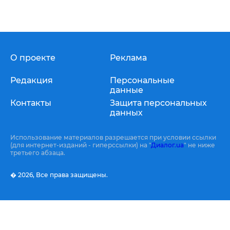
О проекте
Реклама
Редакция
Персональные
данные
Контакты
Защита персональных
данных
Использование материалов разрешается при условии ссылки
(для интернет-изданий - гиперссылки) на "
Диалог.ua
" не ниже
третьего абзаца.
� 2026,
Все права защищены.