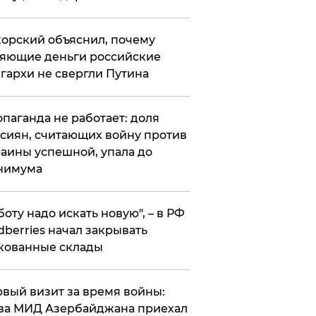
орский объяснил, почему
яющие деньги российские
гархи не свергли Путина
опаганда не работает: доля
сиян, считающих войну против
аины успешной, упала до
нимума
боту надо искать новую", – в РФ
dberries начал закрывать
кованные склады
вый визит за время войны:
ва МИД Азербайджана приехал