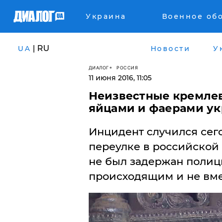
Украина
Военное об
| RU
UA
Новости
У
ДИАЛОГ
РОССИЯ
11 июня 2016, 11:05
Неизвестные кремле
яйцами и фаерами ук
Инцидент случился сег
переулке в российской 
не был задержан полиц
происходящим и не вм