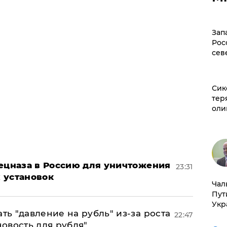
Зап
Рос
сев
Сик
тер
оли
пецназа в Россию для уничтожения
23:31
 установок
Чал
Пут
Укр
ь "давление на рубль" из-за роста
22:47
новость для рубля"