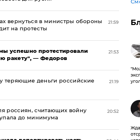
См
Б
ах вернуться в министры обороны
21:59
дит на протесты
я мы успешно протестировали
21:53
ю ракету", — Федоров
​"М
эксп
му теряющие деньги российские
уго
21:19
а
оля россиян, считающих войну
20:52
 упала до минимума
Жда
отс
щала депортировать часть