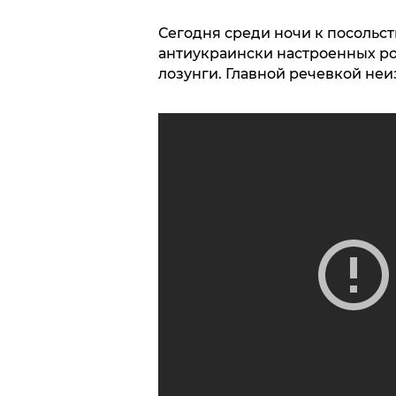
Сегодня среди ночи к посольс
антиукраински настроенных р
лозунги. Главной речевкой неиз