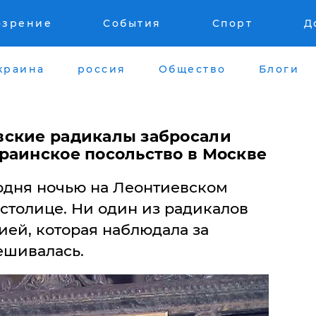
озрение
События
Спорт
Д
краина
россия
Общество
Блоги
вские радикалы забросали
раинское посольство в Москве
одня ночью на Леонтиевском
столице. Ни один из радикалов
ией, которая наблюдала за
ешивалась.