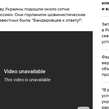
клю
и в
тву Украины подошли около сотни
оссиян. Они горланили шовинистические
вестных была: "Бандеровцев к ответу!".
Зап
в Р
сев
уст
Фед
вер
объ
про
​"В
усп
укр
рак