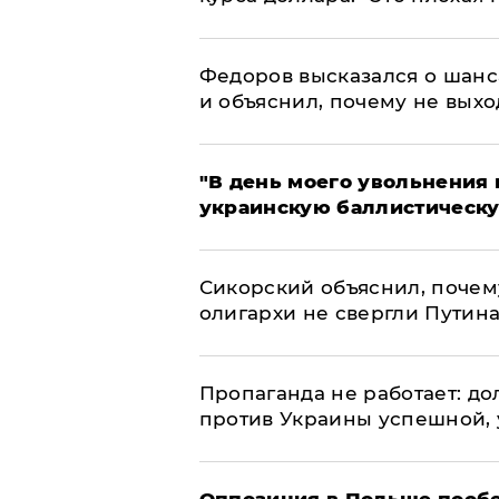
Федоров высказался о шанс
и объяснил, почему не выхо
​"В день моего увольнени
украинскую баллистическу
Сикорский объяснил, поче
олигархи не свергли Путин
​Пропаганда не работает: д
против Украины успешной,
Оппозиция в Польше пообе