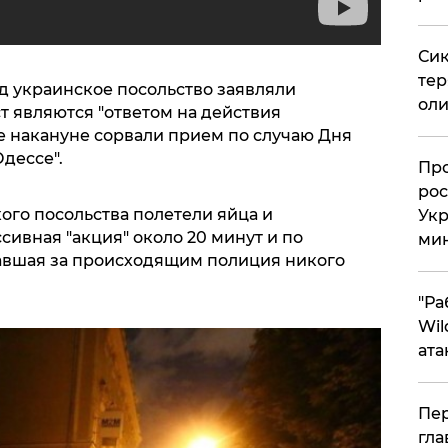
Сик
тер
 украинское посольство заявляли
оли
т являются "ответом на действия
е накануне сорвали прием по случаю Дня
дессе".
​Пр
рос
кого посольства полетели яйца и
Укр
сивная "акция" около 20 минут и по
ми
авшая за происходящим полиция никого
"Ра
Wil
ата
Пер
гла