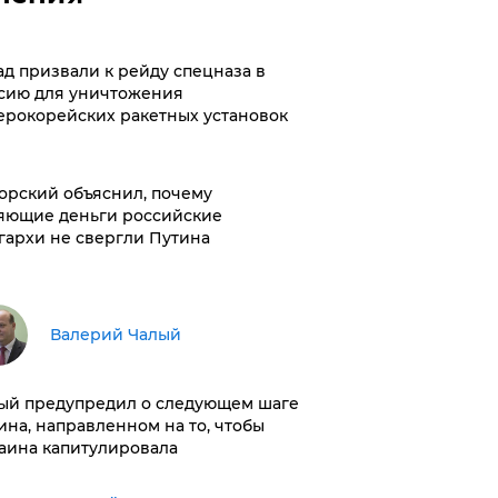
ад призвали к рейду спецназа в
сию для уничтожения
ерокорейских ракетных установок
орский объяснил, почему
яющие деньги российские
гархи не свергли Путина
Валерий Чалый
ый предупредил о следующем шаге
ина, направленном на то, чтобы
аина капитулировала