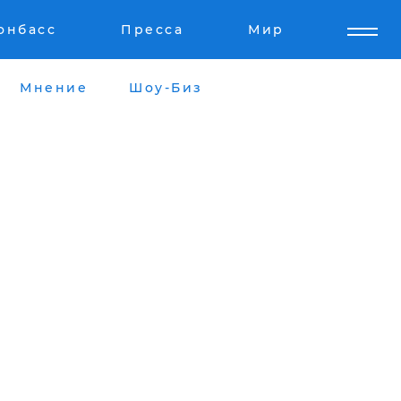
онбасс
Пресса
Мир
Мнение
Шоу-Биз