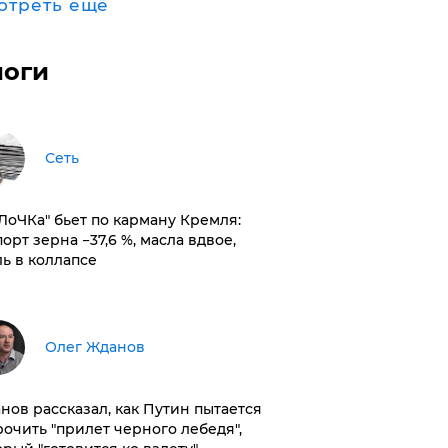
отреть ещё
логи
Сеть
оЛоЧКа" бьет по карману Кремля:
орт зерна −37,6 %, масла вдвое,
ль в коллапсе
Олег Жданов
нов рассказал, как Путин пытается
рочить "прилет черного лебедя",