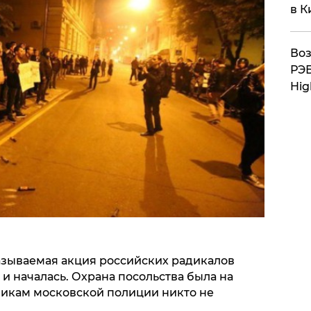
в К
Воз
РЭБ
Hig
азываемая акция российских радикалов
 и началась. Охрана посольства была на
никам московской полиции никто не