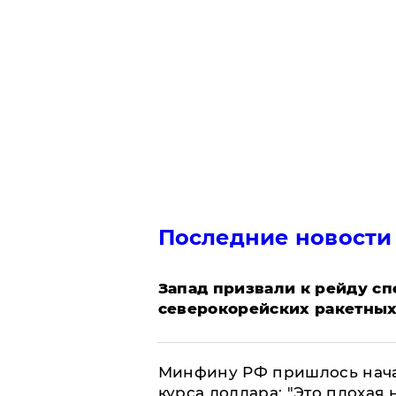
Последние новости
Запад призвали к рейду с
северокорейских ракетных
Минфину РФ пришлось начат
курса доллара: "Это плохая 