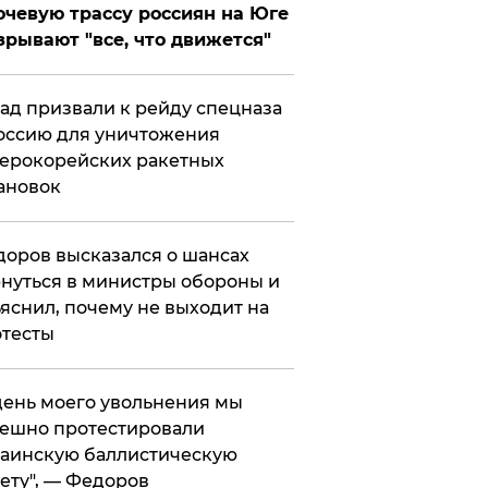
чевую трассу россиян на Юге
зрывают "все, что движется"
ад призвали к рейду спецназа
оссию для уничтожения
ерокорейских ракетных
ановок
оров высказался о шансах
нуться в министры обороны и
яснил, почему не выходит на
тесты
 день моего увольнения мы
ешно протестировали
аинскую баллистическую
ету", — Федоров