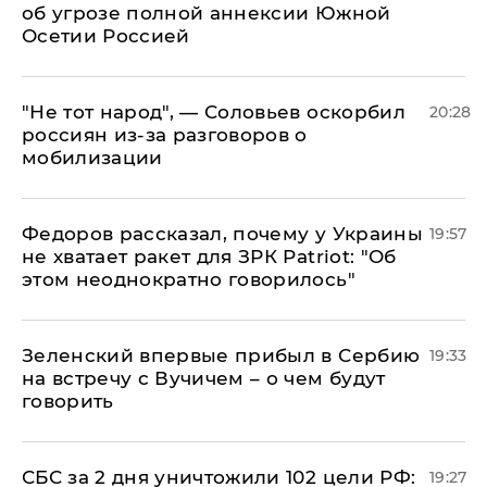
об угрозе полной аннексии Южной
Осетии Россией
​"Не тот народ", — Соловьев оскорбил
20:28
россиян из-за разговоров о
мобилизации
Федоров рассказал, почему у Украины
19:57
не хватает ракет для ЗРК Patriot: "Об
этом неоднократно говорилось"
Зеленский впервые прибыл в Сербию
19:33
на встречу с Вучичем – о чем будут
говорить
СБС за 2 дня уничтожили 102 цели РФ:
19:27