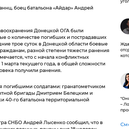
уго
аннц, боец батальона «Айдар» Андрей
равоохранения Донецкой ОГА были
ые о количестве погибших и пострадавших
едние трое суток в Донецкой области боевые
Жда
отс
гражданам, разной степени тяжести ранения
кот
тмечается, что с начала конфликтных
 1 марта текущего года, в общей сложности
ловека получили ранения.
я погибшими солдатами: гранатометчиком
антной бригады Дмитрием Белецким и
"Он
и 40-го батальона территориальной
– Л
про
ра СНБО Андрей Лысенко сообщил, что в
См