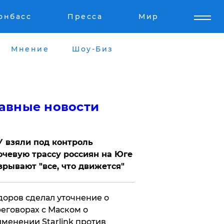
онбасс
Пресса
Мир
Мнение
Шоу-Биз
авные новости
 взяли под контроль
чевую трассу россиян на Юге
зрывают "все, что движется"
оров сделал уточнение о
еговорах с Маском о
менении Starlink против