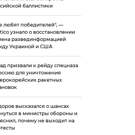
сийской баллистики
се любят победителей", —
itico узнало о восстановлении
мена развединформацией
жду Украиной и США
ад призвали к рейду спецназа
оссию для уничтожения
ерокорейских ракетных
ановок
оров высказался о шансах
нуться в министры обороны и
яснил, почему не выходит на
тесты