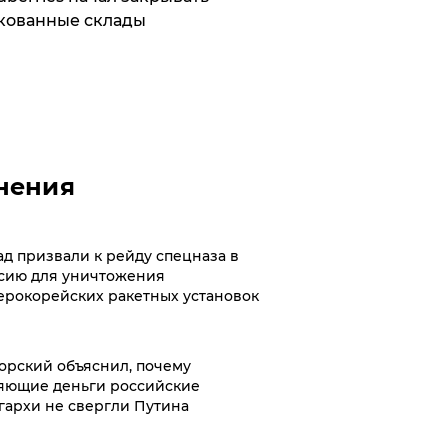
кованные склады
нения
ад призвали к рейду спецназа в
сию для уничтожения
ерокорейских ракетных установок
орский объяснил, почему
яющие деньги российские
гархи не свергли Путина