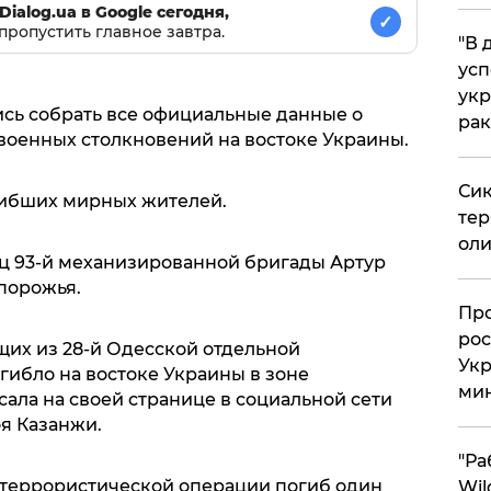
Dialog.ua в Google сегодня,
✓
пропустить главное завтра.
​"В
усп
укр
ись собрать все официальные данные о
рак
военных столкновений на востоке Украины.
Сик
ибших мирных жителей.
тер
оли
оец 93-й механизированной бригады Артур
порожья.
​Пр
рос
их из 28-й Одесской отдельной
Укр
ибло на востоке Украины в зоне
ми
ала на своей странице в социальной сети
я Казанжи.
"Ра
титеррористической операции погиб один
Wil