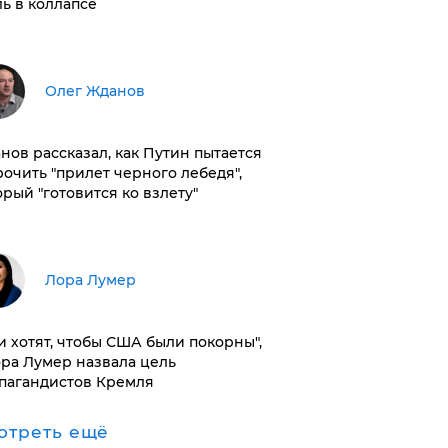
ль в коллапсе
Олег Жданов
нов рассказал, как Путин пытается
рочить "прилет черного лебедя",
орый "готовится ко взлету"
​Лора Лумер
и хотят, чтобы США были покорны",
ора Лумер назвала цель
пагандистов Кремля
отреть ещё