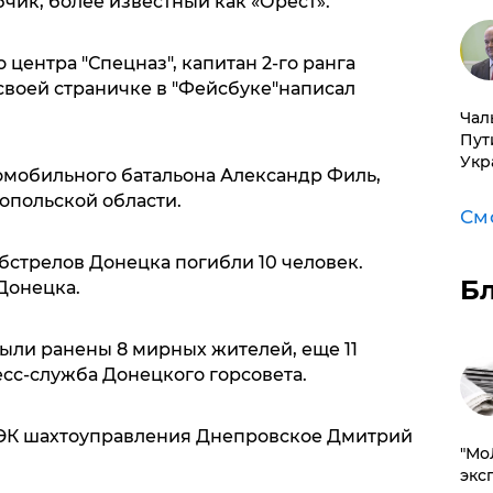
чик, более известный как «Орест».
центра "Спецназ", капитан 2-го ранга
своей страничке в "Фейсбуке"написал
Чал
Пут
Укр
ромобильного батальона Александр Филь,
опольской области.
См
бстрелов Донецка погибли 10 человек.
Б
Донецка.
 были ранены 8 мирных жителей, еще 11
сс-служба Донецкого горсовета.
ТЭК шахтоуправления Днепровское Дмитрий
​"М
эксп