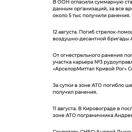
В ООН огласили суммарную стат
данным организаций, за все в
около 5 тыс получили ранения.
12 августа. Погиб стрелок-пом
воздушно-десантной бригады А
От огнестрельного ранения по
участка карьера №3 рудоуправ
«АрселорМиттал Кривой Рог» С
За сутки в зоне АТО погибло ш
получил ранения.
11 августа. В Кировограде в по
зоне АТО пограничника Андре
Секретарь СНБО Андрей Лысенк