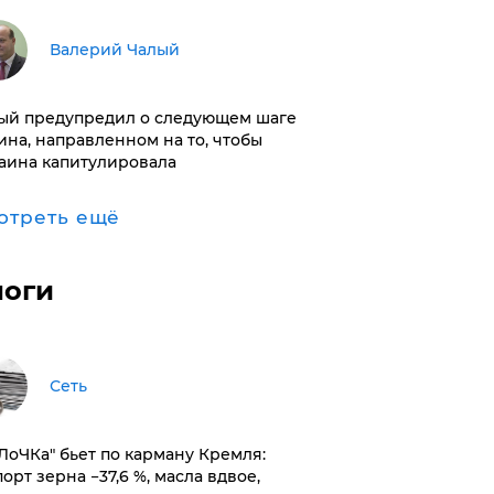
Валерий Чалый
ый предупредил о следующем шаге
ина, направленном на то, чтобы
аина капитулировала
отреть ещё
логи
Сеть
оЛоЧКа" бьет по карману Кремля:
орт зерна −37,6 %, масла вдвое,