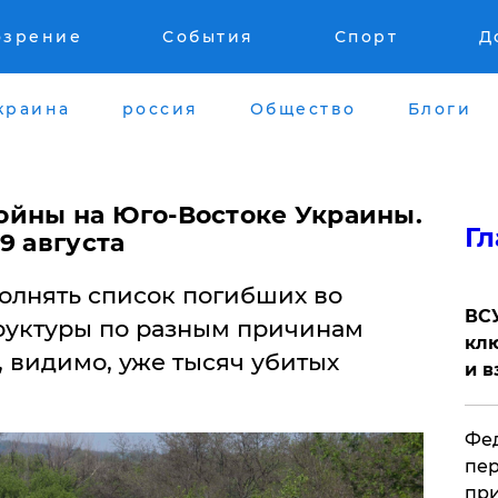
озрение
События
Спорт
Д
краина
россия
Общество
Блоги
йны на Юго-Востоке Украины.
Гл
9 августа
олнять список погибших во
ВСУ
руктуры по разным причинам
клю
 видимо, уже тысяч убитых
и в
Фед
пер
при