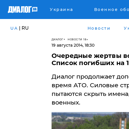
Украина
Военное об
| RU
UA
Новости
У
ДИАЛОГ
НОВОСТИ 18+
19 августа 2014, 18:30
Очередные жертвы во
Список погибших на 1
Диалог продолжает доп
время АТО. Силовые ст
пытаются скрыть имена,
военных.