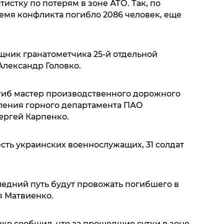
истку по потерям в зоне АТО. Так, по
ремя конфликта погибло 2086 человек, еще
ощник гранатометчика 25-й отдельной
лександр Головко.
гиб мастер производственного дорожного
ления горного департамента ПАО
ергей Карпенко.
есть украинских военнослужащих, 31 солдат
следний путь будут провожать погибшего в
я Матвиенко.
о сообщил, что за прошедшие сутки в зоне