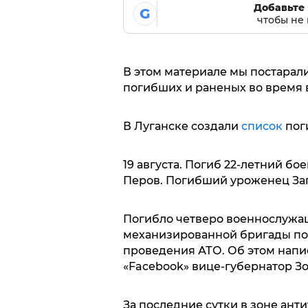
Добавьте 
G
чтобы не 
В этом материале мы постарал
погибших и раненых во время 
В Луганске создали
список
пог
19 августа. Погиб 22-летний б
Перов. Погибший уроженец За
Погибло четверо военнослужащ
механизированной бригады пог
проведения АТО. Об этом напис
«Facebook» вице-губернатор Зо
За последние сутки в зоне ан