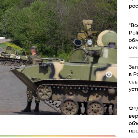
рос
​"В
Pol
об
ме
Зап
в Р
сев
уст
Фед
вер
объ
про