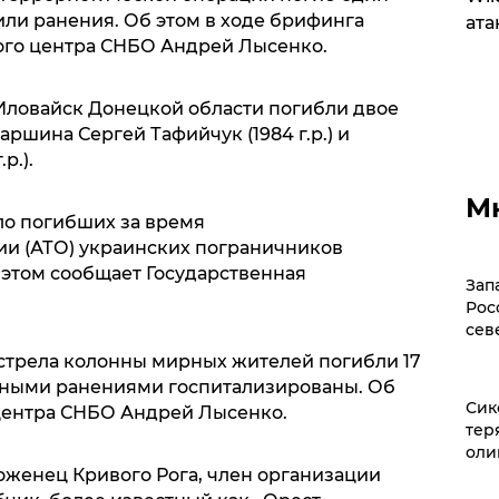
или ранения. Об этом в ходе брифинга
ата
го центра СНБО Андрей Лысенко.
 Иловайск Донецкой области погибли двое
таршина Сергей Тафийчук (1984 г.р.) и
р.).
М
сло погибших за время
и (АТО) украинских пограничников
 этом сообщает Государственная
Зап
Рос
сев
бстрела колонны мирных жителей погибли 17
чными ранениями госпитализированы. Об
Сик
ентра СНБО Андрей Лысенко.
тер
оли
уроженец Кривого Рога, член организации