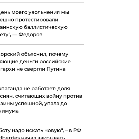
 день моего увольнения мы
ешно протестировали
аинскую баллистическую
ету", — Федоров
орский объяснил, почему
яющие деньги российские
гархи не свергли Путина
опаганда не работает: доля
сиян, считающих войну против
аины успешной, упала до
нимума
боту надо искать новую", – в РФ
dberries начал закрывать