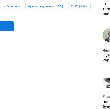
Сик
илы Украины
Армия Украины (ВСУ)
ООС (АТО)
тер
оли
Чал
Пут
Укр
Дик
нея
буд