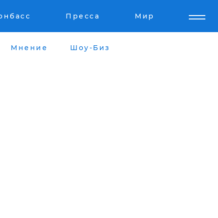
онбасс
Пресса
Мир
Мнение
Шоу-Биз