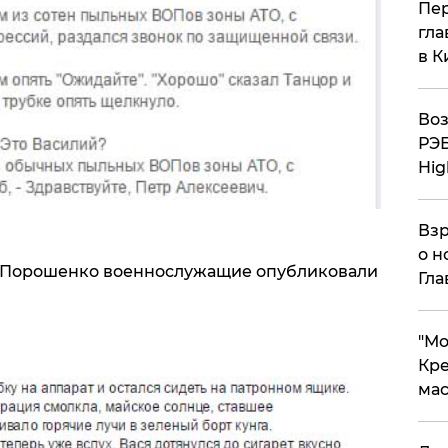
Пер
гла
в К
Воз
РЭБ
Hig
Взр
о н
 Порошенко военнослужащие опубликовали
Гла
​"М
Кре
мас