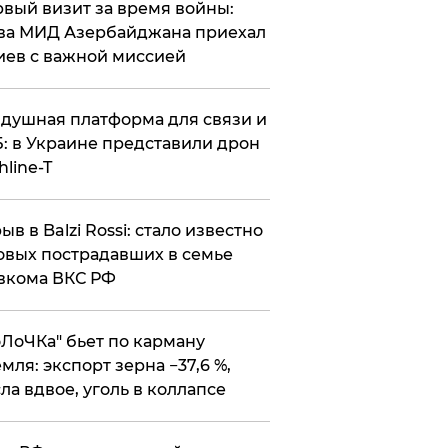
вый визит за время войны:
ва МИД Азербайджана приехал
иев с важной миссией
душная платформа для связи и
: в Украине представили дрон
hline-T
ыв в Balzi Rossi: стало известно
овых пострадавших в семье
вкома ВКС РФ
оЛоЧКа" бьет по карману
мля: экспорт зерна −37,6 %,
ла вдвое, уголь в коллапсе