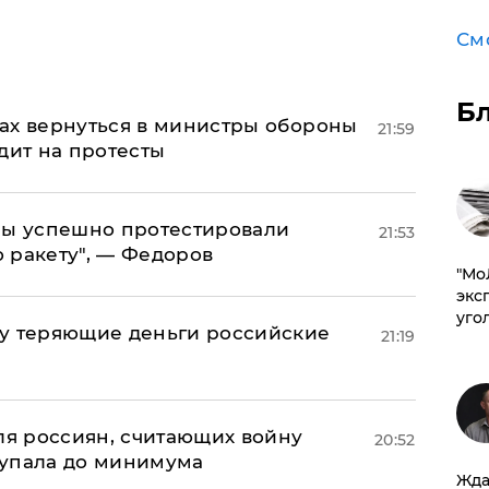
См
Б
ах вернуться в министры обороны
21:59
дит на протесты
 мы успешно протестировали
21:53
 ракету", — Федоров
​"М
эксп
уго
му теряющие деньги российские
21:19
а
оля россиян, считающих войну
20:52
 упала до минимума
Жда