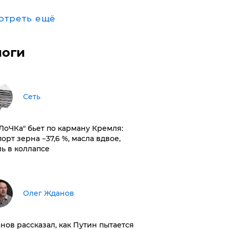
отреть ещё
логи
Сеть
оЛоЧКа" бьет по карману Кремля:
орт зерна −37,6 %, масла вдвое,
ль в коллапсе
Олег Жданов
нов рассказал, как Путин пытается