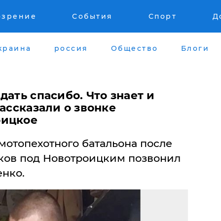
озрение
События
Спорт
Д
краина
россия
Общество
Блоги
дать спасибо. Что знает и
рассказали о звонке
оицкое
мотопехотного батальона после
ков под Новотроицким позвонил
нко.