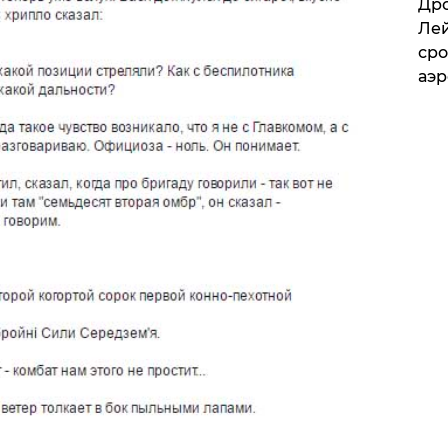
​Др
Лей
сро
аэ