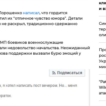
клю
и в
k Порошенко
написал
, что гордится
ил их “отличное чувство юмора”. Детали
Сик
 не раскрыл, традиционно сдержанно
тер
оли
БМП боевиков военнослужащие
вали недовольство начальства. Неожиданный
​Пр
лова поддержки вызвали бурю эмоций у
рос
Укр
ми
"Ра
Wil
ата