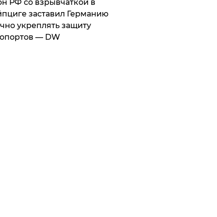
он РФ со взрывчаткой в
пциге заставил Германию
чно укреплять защиту
ропортов — DW