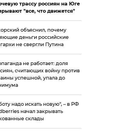
чевую трассу россиян на Юге
зрывают "все, что движется"
орский объяснил, почему
яющие деньги российские
гархи не свергли Путина
опаганда не работает: доля
сиян, считающих войну против
аины успешной, упала до
нимума
боту надо искать новую", – в РФ
dberries начал закрывать
кованные склады