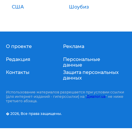
США
Шоубиз
О проекте
Реклама
Редакция
Персональные
данные
Контакты
Защита персональных
данных
Использование материалов разрешается при условии ссылки
(для интернет-изданий - гиперссылки) на "
Диалог.ua
" не ниже
третьего абзаца.
� 2026,
Все права защищены.