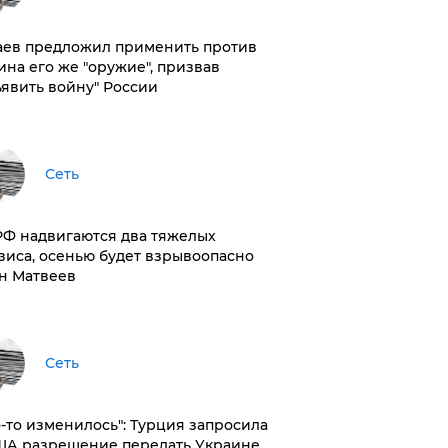
аев предложил применить против
ина его же "оружие", призвав
ъявить войну" России
Сеть
РФ надвигаются два тяжелых
зиса, осенью будет взрывоопасно
н Матвеев
Сеть
то-то изменилось": Турция запросила
ША разрешение передать Украине