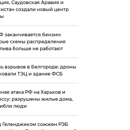
ция, Саудовская Аравия и
истан создали новый центр
лы
РФ заканчивается бензин:
рые схемы распределения
лива больше не работают
чь взрывов в Белгороде: дроны
ковали ТЭЦ и здание ФСБ
чная атака РФ на Харьков и
ссу: разрушены жилые дома,
ибли люди
д Геленджиком сожжен РЭБ