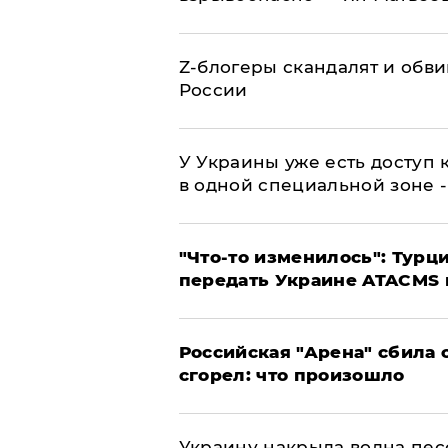
Z-блогеры скандалят и обви
России
У Украины уже есть доступ к
в одной специальной зоне 
​"Что-то изменилось": Тур
передать Украине ATACMS 
​Российская "Арена" сбила 
сгорел: что произошло
​Украину накрыла волна пес