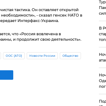
Тур
Пак
чистая тактика. Он оставляет открытой
си
необходимости», - сказал генсек НАТО в
передает Интерфакс-Украина.
​В 
ста
ется, что «Россия вовлечена в
аины, и продолжит свою деятельность».
топ
​Но
ООС (АТО)
Новости России
Общество
ата
​Но
Оде
пог
По