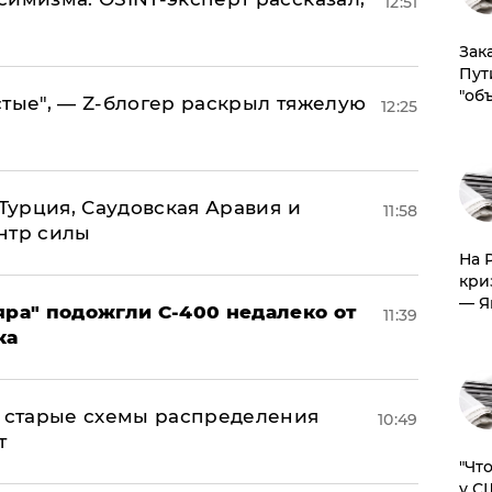
12:51
Зак
Пут
"об
стые", — Z-блогер раскрыл тяжелую
12:25
 Турция, Саудовская Аравия и
11:58
нтр силы
На 
кри
— Я
яра" подожгли С-400 недалеко от
11:39
ка
н: старые схемы распределения
10:49
т
​"Ч
у С