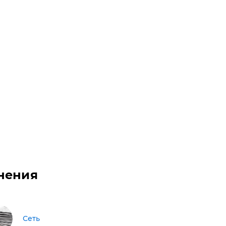
нения
Сеть