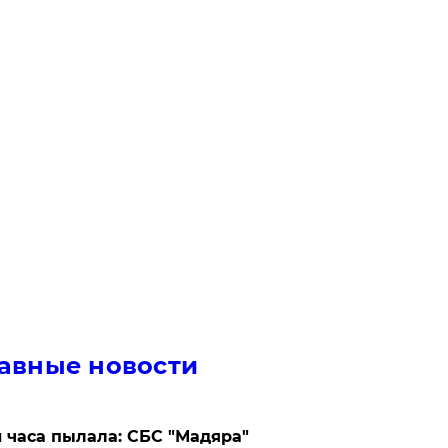
авные новости
 часа пылала: СБС "Мадяра"