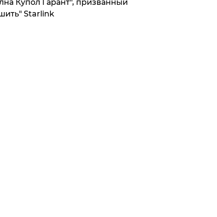
лна Купол Гарант", призванный
шить" Starlink