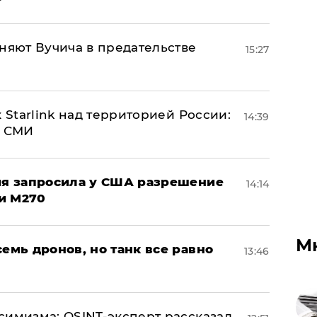
няют Вучича в предательстве
15:27
 Starlink над территорией России:
14:39
- СМИ
ция запросила у США разрешение
14:14
и M270
М
семь дронов, но танк все равно
13:46
симизма: OSINT-эксперт рассказал,