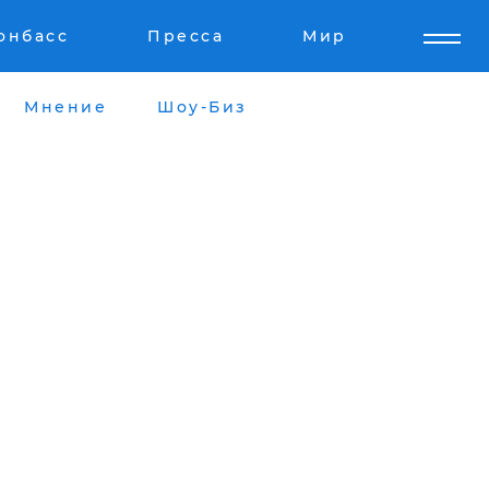
онбасс
Пресса
Мир
Мнение
Шоу-Биз