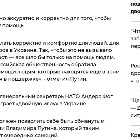
под
дво
но аккуратно и корректно для того, чтобы
у помощь.
​"Ч
зап
елать корректно и комфортно для людей, для
пер
ов в Украине. Так, чтобы это не вызывало
рот, — все шло бы только на помощь людям.
оссийская общественность обратила
​Ро
мощи людям, которые находятся еще в зоне
дро
 в поддержке», - отметил Путин.
что
, генеральный секретарь НАТО Андерс Фог
​"Ц
играет «двойную игру» в Украине.
— Z
сит
должен позволить себе быть обманутым
и Владимира Путина, который таким
​Кр
от очередных санкций.