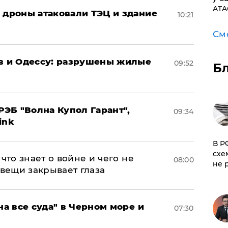
ATA
: дроны атаковали ТЭЦ и здание
10:21
См
ов и Одессу: разрушены жилые
09:52
Б
ЭБ "Волна Купол Гарант",
09:34
ink
​В 
схе
что знает о войне и чего не
08:00
не 
 вещи закрывает глаза
на все суда" в Черном море и
07:30