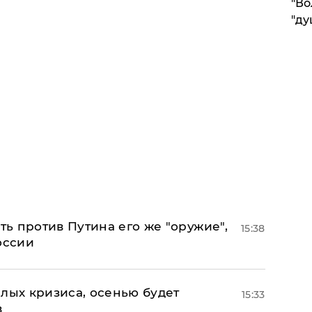
"Во
"ду
ь против Путина его же "оружие",
15:38
оссии
лых кризиса, осенью будет
15:33
в