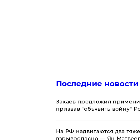
Последние новости
Закаев предложил применит
призвав "объявить войну" Р
На РФ надвигаются два тяже
взрывоопасно — Ян Матвее