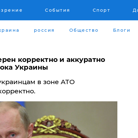
озрение
События
Спорт
Д
краина
россия
Общество
Блоги
рен корректно и аккуратно
тока Украины
краинцам в зоне АТО
корректно.