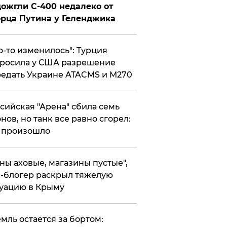
ожгли С-400 недалеко от
рца Путина у Геленджика
то-то изменилось": Турция
росила у США разрешение
едать Украине ATACMS и M270
ссийская "Арена" сбила семь
нов, но танк все равно сгорел:
 произошло
ены аховые, магазины пустые",
-блогер раскрыл тяжелую
уацию в Крыму
емль остается за бортом: