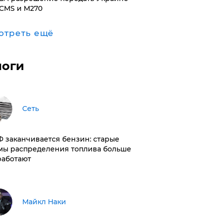
CMS и M270
отреть ещё
логи
Сеть
РФ заканчивается бензин: старые
мы распределения топлива больше
работают
Майкл Наки