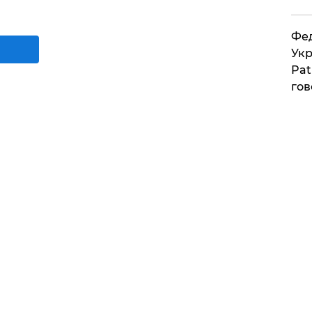
Фед
Укр
Pat
гов