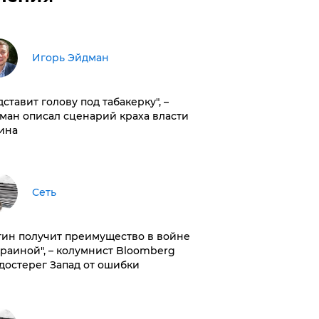
Игорь Эйдман
дставит голову под табакерку", –
ман описал сценарий краха власти
ина
Сеть
тин получит преимущество в войне
краиной", – колумнист Bloomberg
достерег Запад от ошибки