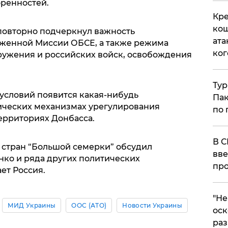
оренностей.
Кре
кош
повторно подчеркнул важность
ата
уженной Миссии ОБСЕ, а также режима
ког
ружения и российских войск, освобождения
Тур
 условий появится какая-нибудь
Пак
ических механизмах урегулирования
по 
ерриториях Донбасса.
В С
 стран “Большой семерки” обсудил
вве
ко и ряда других политических
про
ет Россия.
​"Н
МИД Украины
ООС (АТО)
Новости Украины
оск
раз