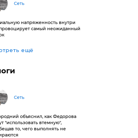
Сеть
иальную напряженность внутри
провоцирует самый неожиданный
ок
отреть ещё
логи
Сеть
ородний объяснил, как Федорова
ут "использовать втемную",
бещав то, чего выполнять не
ираются