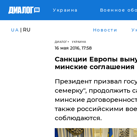
Украина
Военное об
| RU
UA
Новости
У
ДИАЛОГ
УКРАИНА
16 мая 2016, 17:58
Санкции Европы вын
минские соглашения 
Президент призвал гос
семерку", продолжить с
минские договоренност
также российскими вое
соблюдаются.