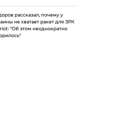
оров рассказал, почему у
аины не хватает ракет для ЗРК
riot: "Об этом неоднократно
орилось"