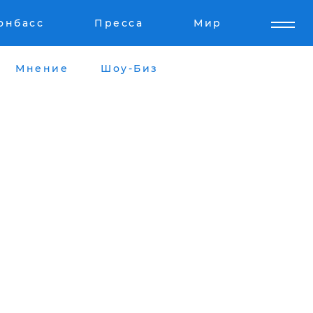
онбасс
Пресса
Мир
Мнение
Шоу-Биз