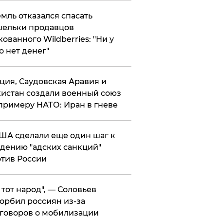
мль отказался спасать
ельки продавцов
кованного Wildberries: "Ни у
о нет денег"
ция, Саудовская Аравия и
истан создали военный союз
примеру НАТО: Иран в гневе
ША сделали еще один шаг к
дению "адских санкций"
тив России
е тот народ", — Соловьев
орбил россиян из-за
говоров о мобилизации