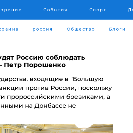
озрение
События
Спорт
Д
краина
россия
Общество
Блоги
удят Россию соблюдать
- Петр Порошенко
ударства, входящие в "Большую
анкции против России, поскольку
и пророссийскими боевиками, а
нными на Донбассе не