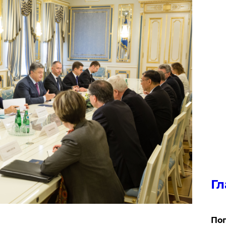
Гл
Поп