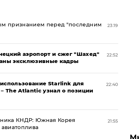
ным признанием перед "последним
23:19
нецкий аэропорт и сжег "Шахед"
22:52
ваны эксклюзивные кадры
использование Starlink для
22:40
– The Atlantic узнал о позиции
юзника КНДР: Южная Корея
21:55
н авиатоплива
М