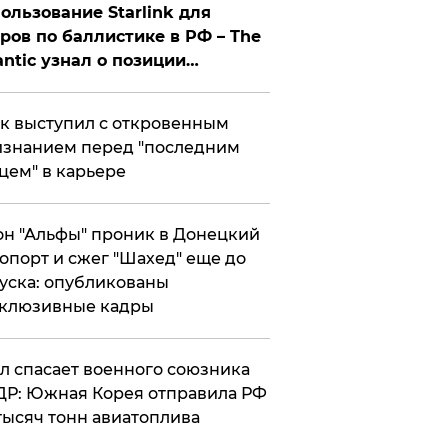
ользование Starlink для
ров по баллистике в РФ – The
antic узнал о позиции
знесмена
к выступил с откровенным
знанием перед "последним
цем" в карьере
н "Альфы" проник в Донецкий
опорт и сжег "Шахед" еще до
уска: опубликованы
склюзивные кадры
ул спасает военного союзника
Р: Южная Корея отправила РФ
тысяч тонн авиатоплива