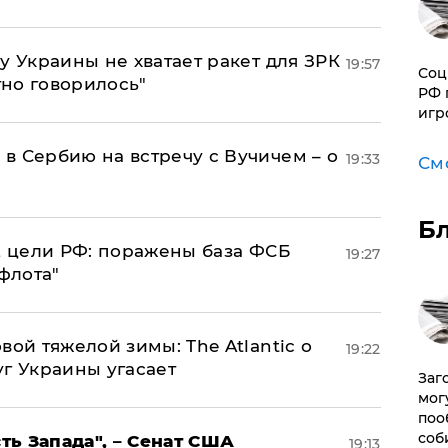
у Украины не хватает ракет для ЗРК
19:57
Соц
тно говорилось"
РФ 
игр
в Сербию на встречу с Вучичем – о
19:33
См
Б
2 цели РФ: поражены база ФСБ
19:27
флота"
вой тяжелой зимы: The Atlantic о
19:22
г Украины угасает
Заг
мог
поо
соб
ь Запада", – Сенат США
19:13