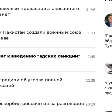
кошельки продавцов атакованного
21:49
енег"
 и Пакистан создали военный союз
21:19
​"По
неве
Эйд
Пут
аг к введению "адских санкций"
21:15
предили об угрозе полной
20:35
"Пу
оссией
с У
пре
 оскорбил россиян из-за разговоров
20:28