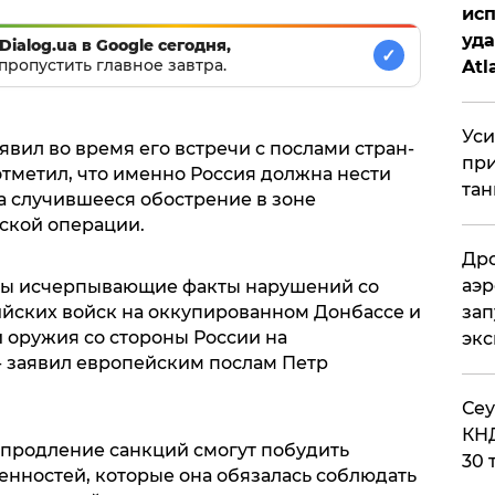
исп
уда
Dialog.ua в Google сегодня,
✓
пропустить главное завтра.
Atl
би
Уси
вил во время его встречи с послами стран-
при
отметил, что именно Россия должна нести
тан
а случившееся обострение в зоне
ской операции.
Дро
аэр
ны исчерпывающие факты нарушений со
зап
ийских войск на оккупированном Донбассе и
 оружия со стороны России на
эк
- заявил европейским послам Петр
​Се
КНД
 продление санкций смогут побудить
30 
нностей, которые она обязалась соблюдать