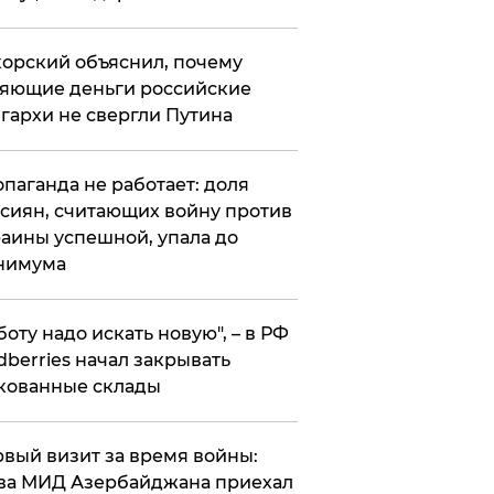
орский объяснил, почему
яющие деньги российские
гархи не свергли Путина
опаганда не работает: доля
сиян, считающих войну против
аины успешной, упала до
нимума
боту надо искать новую", – в РФ
dberries начал закрывать
кованные склады
вый визит за время войны:
ва МИД Азербайджана приехал