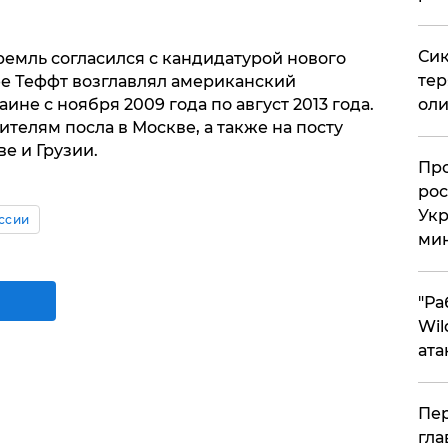
Сик
емль согласился с кандидатурой нового
тер
е Теффт возглавлял американский
не с ноября 2009 года по август 2013 года.
оли
ителям посла в Москве, а также на посту
е и Грузии.
​Пр
рос
Укр
ссии
ми
"Ра
Wil
ата
Пер
гла