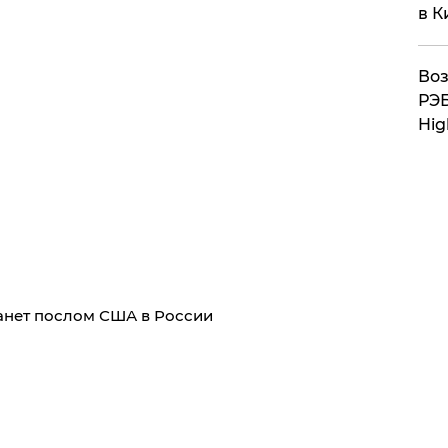
в К
Воз
РЭБ
Hig
анет послом США в России