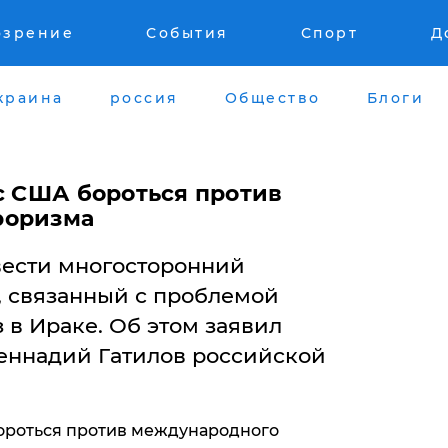
озрение
События
Спорт
Д
краина
россия
Общество
Блоги
с США бороться против
роризма
вести многосторонний
 связанный с проблемой
 в Ираке. Об этом заявил
еннадий Гатилов российской