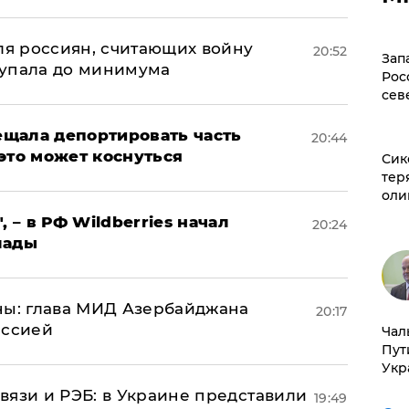
оля россиян, считающих войну
20:52
Зап
 упала до минимума
Рос
сев
щала депортировать часть
20:44
это может коснуться
Сик
тер
оли
, – в РФ Wildberries начал
20:24
лады
ны: глава МИД Азербайджана
20:17
иссией
Чал
Пут
Укр
вязи и РЭБ: в Украине представили
19:49