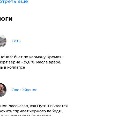
отреть ещё
логи
Сеть
оЛоЧКа" бьет по карману Кремля:
орт зерна −37,6 %, масла вдвое,
ль в коллапсе
Олег Жданов
нов рассказал, как Путин пытается
рочить "прилет черного лебедя",