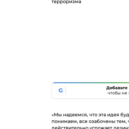
Добавьте 
G
чтобы не 
«Мы надеемся, что эта идея бу
понимаем, все озабочены тем, 
действительно угрожает дези