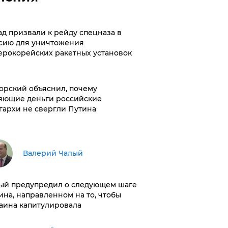
ад призвали к рейду спецназа в
сию для уничтожения
ерокорейских ракетных установок
орский объяснил, почему
яющие деньги российские
гархи не свергли Путина
Валерий Чалый
ый предупредил о следующем шаге
ина, направленном на то, чтобы
аина капитулировала