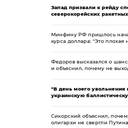
Запад призвали к рейду с
северокорейских ракетных
Минфину РФ пришлось начат
курса доллара: "Это плохая 
Федоров высказался о шанс
и объяснил, почему не выхо
​"В день моего увольнени
украинскую баллистическу
Сикорский объяснил, поче
олигархи не свергли Путин