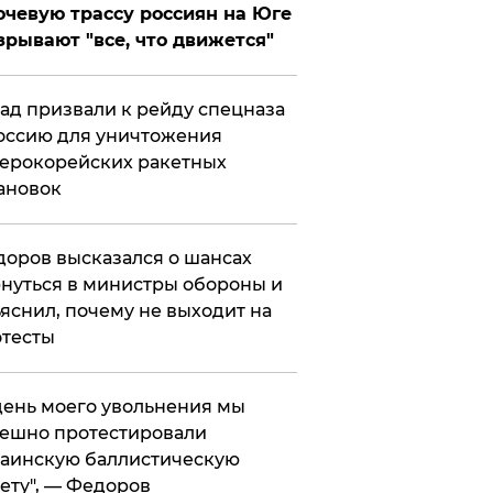
чевую трассу россиян на Юге
зрывают "все, что движется"
ад призвали к рейду спецназа
оссию для уничтожения
ерокорейских ракетных
ановок
оров высказался о шансах
нуться в министры обороны и
яснил, почему не выходит на
тесты
 день моего увольнения мы
ешно протестировали
аинскую баллистическую
ету", — Федоров