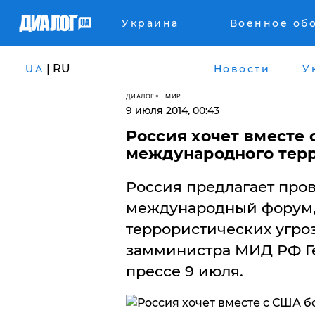
Украина
Военное об
| RU
UA
Новости
У
ДИАЛОГ
МИР
9 июля 2014, 00:43
Россия хочет вместе 
международного тер
Россия предлагает про
международный форум,
террористических угроз
замминистра МИД РФ Г
прессе 9 июля.