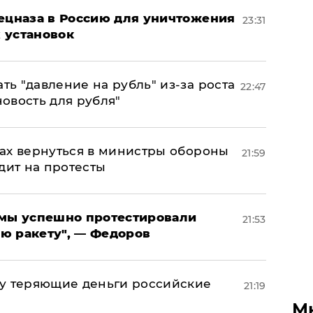
пецназа в Россию для уничтожения
23:31
 установок
ь "давление на рубль" из-за роста
22:47
новость для рубля"
ах вернуться в министры обороны
21:59
дит на протесты
я мы успешно протестировали
21:53
ю ракету", — Федоров
му теряющие деньги российские
21:19
а
М