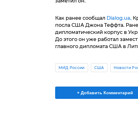
заметил он.
Как ранее сообщал
Dialog.ua,
Кр
посла США Джона Теффта. Ране
дипломатический корпус в Украи
До этого он уже работал замест
главного дипломата США в Литв
МИД России
США
Новости Ро
+ Добавить Комментарий