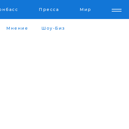
онбасс
Пресса
Мир
Мнение
Шоу-Биз