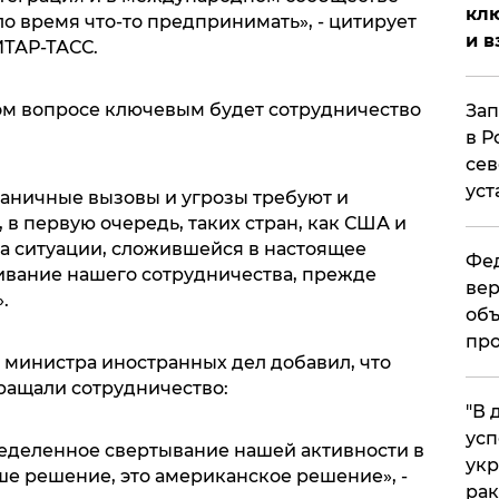
клю
ло время что-то предпринимать», - цитирует
и в
ИТАР-ТАСС.
этом вопросе ключевым будет сотрудничество
Зап
в Р
сев
уст
раничные вызовы и угрозы требуют и
 в первую очередь, таких стран, как США и
а ситуации, сложившейся в настоящее
Фед
ивание нашего сотрудничества, прежде
вер
.
объ
про
 министра иностранных дел добавил, что
ращали сотрудничество:
​"В
усп
ределенное свертывание нашей активности в
укр
ше решение, это американское решение», -
рак