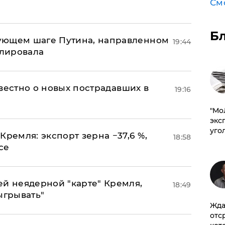
См
Б
ующем шаге Путина, направленном
19:44
улировала
известно о новых пострадавших в
19:16
​"М
эксп
уго
Кремля: экспорт зерна −37,6 %,
18:58
се
ей неядерной "карте" Кремля,
18:49
ыгрывать"
Жда
отс