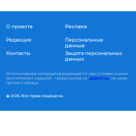
О проекте
Реклама
Редакция
Персональные
данные
Контакты
Защита персональных
данных
Использование материалов разрешается при условии ссылки
(для интернет-изданий - гиперссылки) на "
Диалог.ua
" не ниже
третьего абзаца.
� 2026,
Все права защищены.