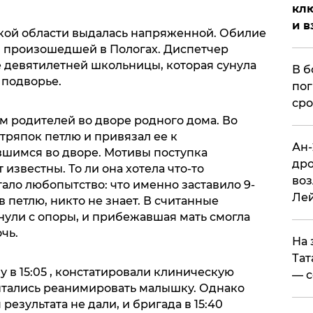
клю
и в
кой области выдалась напряженной. Обилие
, произошедшей в Пологах. Диспетчер
 девятилетней школьницы, которая сунула
В б
 подворье.
пог
сро
м родителей во дворе родного дома. Во
тряпок петлю и привязал ее к
Ан-
шимся во дворе. Мотивы поступка
дро
известны. То ли она хотела что-то
воз
гало любопытство: что именно заставило 9-
Ле
в петлю, никто не знает. В считанные
нули с опоры, и прибежавшая мать смогла
чь.
На 
Тат
 в 15:05 , констатировали клиническую
— с
пытались реанимировать малышку. Однако
зультата не дали, и бригада в 15:40