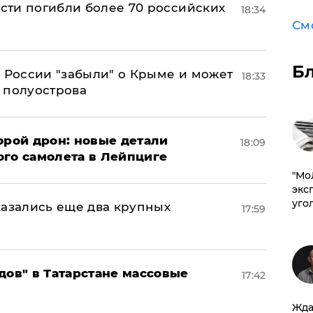
асти погибли более 70 российских
18:34
См
Б
в России "забыли" о Крыме и может
18:33
т полуострова
орой дрон: новые детали
18:09
ого самолета в Лейпциге
​"М
эксп
уго
тказались еще два крупных
17:59
дов" в Татарстане массовые
17:42
Жда