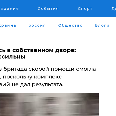
озрение
События
Спорт
Д
краина
россия
Общество
Блоги
ь в собственном дворе:
ссильны
 бригада скорой помощи смогла
, поскольку комплекс
й не дал результата.