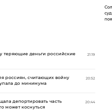
Сол
суд
поя
му теряющие деньги российские
21:19
а
оля россиян, считающих войну
20:52
 упала до минимума
ала депортировать часть
20:44
то может коснуться