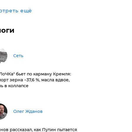
отреть ещё
логи
Сеть
оЛоЧКа" бьет по карману Кремля:
орт зерна −37,6 %, масла вдвое,
ль в коллапсе
Олег Жданов
нов рассказал, как Путин пытается