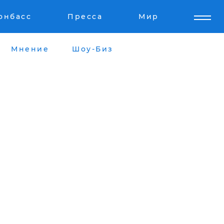
онбасс
Пресса
Мир
Мнение
Шоу-Биз