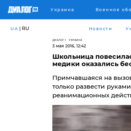
Украина
Военное об
| RU
UA
Новости
У
ДИАЛОГ
УКРАИНА
3 мая 2016, 12:42
Школьница повесилас
медики оказались бе
Примчавшаяся на вызов
только развести руками
реанимационных действи