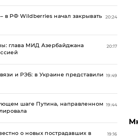
 – в РФ Wildberries начал закрывать
20:24
ны: глава МИД Азербайджана
20:17
иссией
вязи и РЭБ: в Украине представили
19:49
ующем шаге Путина, направленном
19:44
улировала
М
известно о новых пострадавших в
19:16