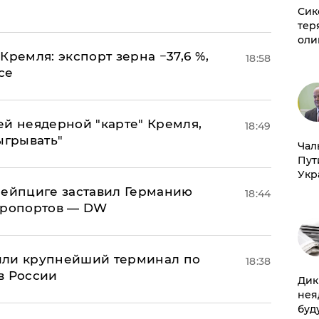
Сик
тер
оли
Кремля: экспорт зерна −37,6 %,
18:58
се
ей неядерной "карте" Кремля,
18:49
ыгрывать"
Чал
Пут
Укр
 Лейпциге заставил Германию
18:44
эропортов — DW
или крупнейший терминал по
18:38
в России
Дик
нея
буд