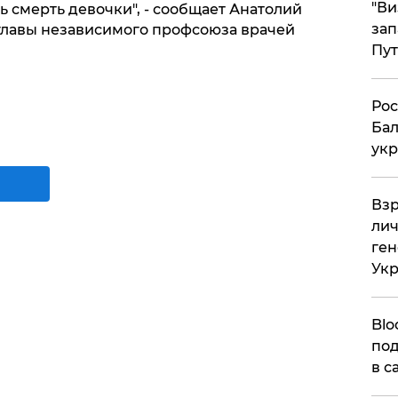
"Ви
 смерть девочки", - сообщает Анатолий
зап
главы независимого профсоюза врачей
Пут
​Ро
Бал
укр
​Вз
лич
ген
Ук
Blo
под
в с