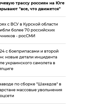
чевую трассу россиян на Юге
зрывают "все, что движется"
оях с ВСУ в Курской области
ибли более 70 российских
чников - росСМИ
24 с боеприпасами и второй
н: новые детали инцидента
ле украинского самолета в
йпциге
заводе по сборке "Шахедов" в
арстане массовые увольнения
оцсети