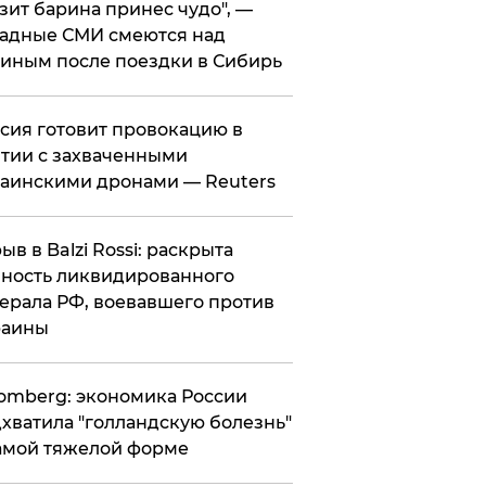
зит барина принес чудо", —
адные СМИ смеются над
иным после поездки в Сибирь
ссия готовит провокацию в
тии с захваченными
аинскими дронами — Reuters
рыв в Balzi Rossi: раскрыта
ность ликвидированного
ерала РФ, воевавшего против
раины
omberg: экономика России
хватила "голландскую болезнь"
амой тяжелой форме