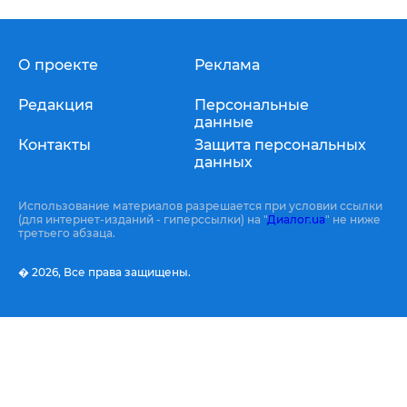
О проекте
Реклама
Редакция
Персональные
данные
Контакты
Защита персональных
данных
Использование материалов разрешается при условии ссылки
(для интернет-изданий - гиперссылки) на "
Диалог.ua
" не ниже
третьего абзаца.
� 2026,
Все права защищены.