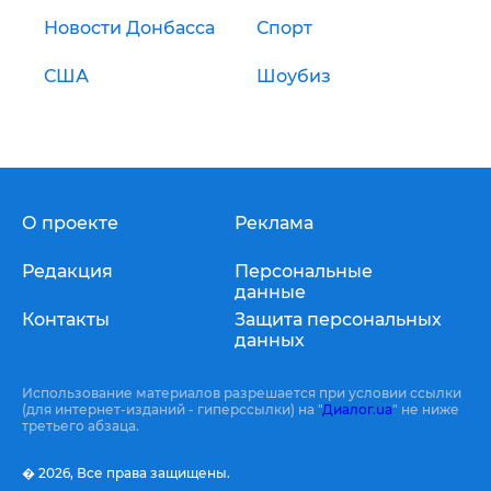
Новости Донбасса
Спорт
США
Шоубиз
О проекте
Реклама
Редакция
Персональные
данные
Контакты
Защита персональных
данных
Использование материалов разрешается при условии ссылки
(для интернет-изданий - гиперссылки) на "
Диалог.ua
" не ниже
третьего абзаца.
� 2026,
Все права защищены.