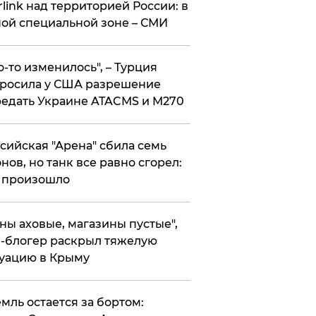
rlink над территорией России: в
ой специальной зоне – СМИ
то-то изменилось", – Турция
росила у США разрешение
едать Украине ATACMS и M270
ссийская "Арена" сбила семь
нов, но танк все равно сгорел:
 произошло
ены аховые, магазины пустые",
-блогер раскрыл тяжелую
уацию в Крыму
емль остается за бортом: