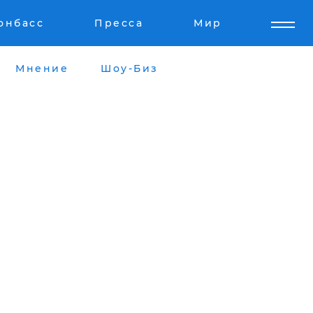
онбасс
Пресса
Мир
Мнение
Шоу-Биз