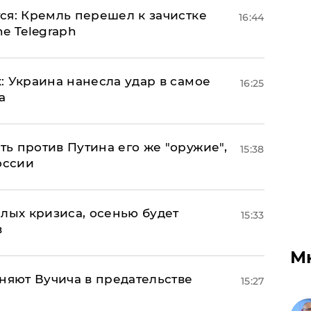
ся: Кремль перешел к зачистке
16:44
e Telegraph
: Украина нанесла удар в самое
16:25
а
ь против Путина его же "оружие",
15:38
оссии
лых кризиса, осенью будет
15:33
в
М
няют Вучича в предательстве
15:27