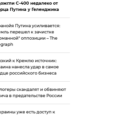
ожгли С-400 недалеко от
рца Путина у Геленджика
анойя Путина усиливается:
мль перешел к зачистке
рманной" оппозиции – The
egraph
зкий к Кремлю источник:
аина нанесла удар в самое
дце российского бизнеса
логеры скандалят и обвиняют
ича в предательстве России
краины уже есть доступ к