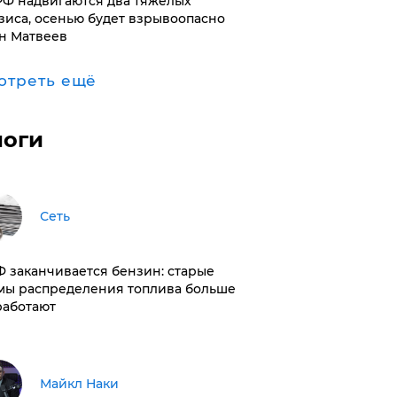
РФ надвигаются два тяжелых
зиса, осенью будет взрывоопасно
н Матвеев
отреть ещё
логи
Сеть
РФ заканчивается бензин: старые
мы распределения топлива больше
работают
Майкл Наки