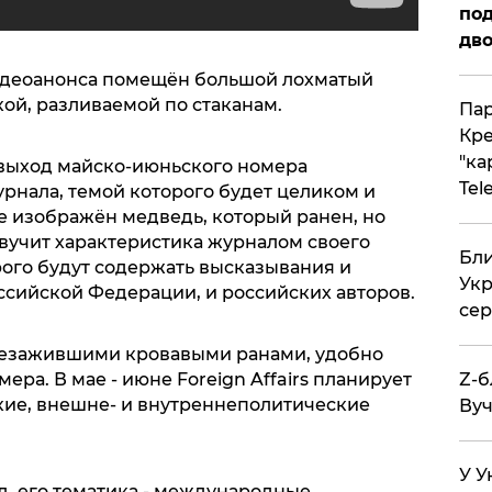
под
дво
идеоанонса помещён большой лохматый
ой, разливаемой по стаканам.
Пар
Кре
"ка
е выход майско-июньского номера
Tel
рнала, темой которого будет целиком и
е изображён медведь, который ранен, но
 звучит характеристика журналом своего
Бли
рого будут содержать высказывания и
Укр
ссийской Федерации, и российских авторов.
сер
незажившими кровавыми ранами, удобно
ра. В мае - июне Foreign Affairs планирует
Z-б
кие, внешне- и внутреннеполитические
Вуч
У У
д, его тематика - международные