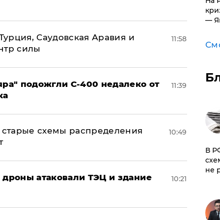
На 
кри
— Я
 Турция, Саудовская Аравия и
11:58
См
нтр силы
Б
яра" подожгли С-400 недалеко от
11:39
ка
н: старые схемы распределения
10:49
т
​В 
схе
не 
: дроны атаковали ТЭЦ и здание
10:21