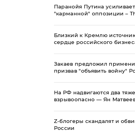
Паранойя Путина усиливает
"карманной" оппозиции – Th
Близкий к Кремлю источник
сердце российского бизнес
Закаев предложил применит
призвав "объявить войну" Р
На РФ надвигаются два тяже
взрывоопасно — Ян Матвее
Z-блогеры скандалят и обви
России