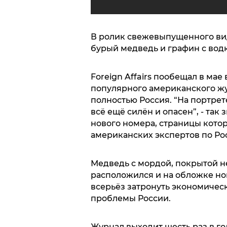
В ролик свежевыпущенного в
бурый медведь и графин с водк
Foreign Affairs пообещал в ма
популярного американского жу
полностью Россия. “На портрет
всё ещё силён и опасен”, - так
нового номера, страницы кото
американских экспертов по Ро
Медведь с мордой, покрытой 
расположился и на обложке номе
всерьёз затронуть экономичес
проблемы России.
Журнал выходит шесть раз в го