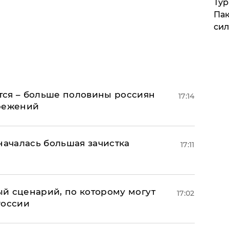
Тур
Пак
си
тся – больше половины россиян
17:14
ережений
началась большая зачистка
17:11
й сценарий, по которому могут
17:02
России