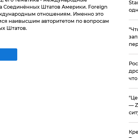
Sta
а Соединённых Штатов Америки. Foreign
одн
международным отношениям. Именно это
ся наивысшим авторитетом по вопросам
х Штатов.
​"Ч
зап
пер
​Ро
дро
что
​"Ц
— Z
сит
​Кр