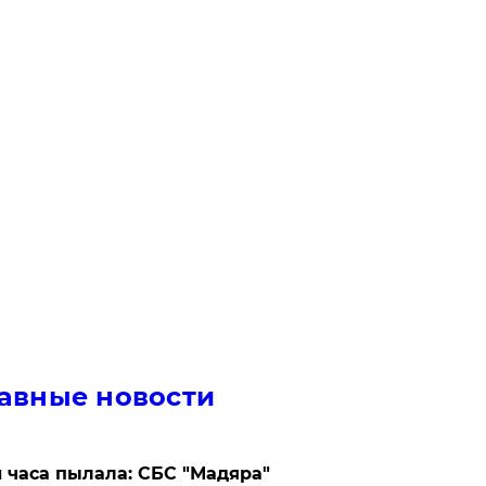
авные новости
 часа пылала: СБС "Мадяра"