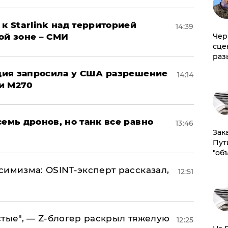
к Starlink над территорией
14:39
ой зоне – СМИ
Чер
сце
раз
урция запросила у США разрешение
14:14
и M270
семь дронов, но танк все равно
13:46
Зак
Пут
"об
симизма: OSINT-эксперт рассказал,
12:51
стые", — Z-блогер раскрыл тяжелую
12:25