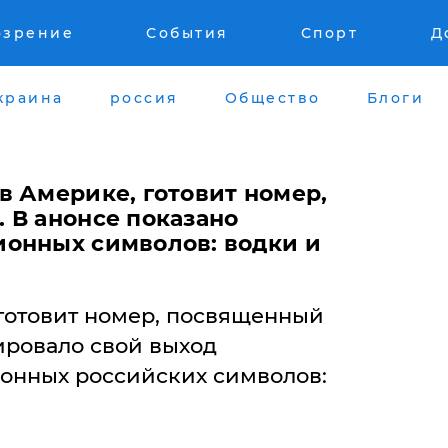
озрение
События
Спорт
Д
краина
россия
Общество
Блоги
в Америке, готовит номер,
 В анонсе показано
онных символов: водки и
готовит номер, посвященный
ировало свой выход
онных российских символов: