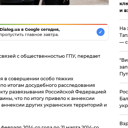
клю
и в
На 
Dialog.ua в Google сегодня,
✓
пропустить главное завтра.
Тат
— с
связей с общественностью ГПУ, передает
"Ви
зап
Пут
я в совершении особо тяжких
по итогам досудебного расследования
​Ро
акту развязывания Российской Федерацией
ины, что по итогу привело к аннексии
Бал
аннексии других украинских территорий и
укр
​Вз
 февраля 2014-го года по 21 марта 2014-го,