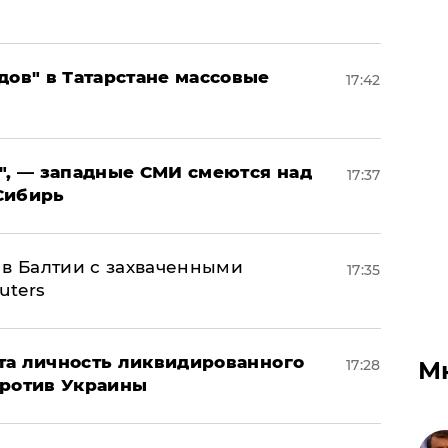
дов" в Татарстане массовые
17:42
", — западные СМИ смеются над
17:37
Сибирь
 в Балтии с захваченными
17:35
uters
рыта личность ликвидированного
М
17:28
против Украины