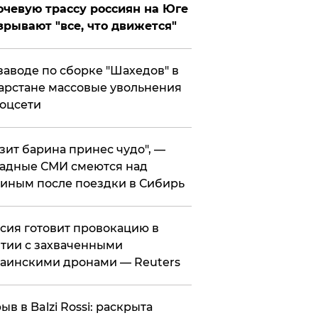
чевую трассу россиян на Юге
зрывают "все, что движется"
заводе по сборке "Шахедов" в
арстане массовые увольнения
оцсети
зит барина принес чудо", —
адные СМИ смеются над
иным после поездки в Сибирь
ссия готовит провокацию в
тии с захваченными
аинскими дронами — Reuters
рыв в Balzi Rossi: раскрыта