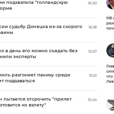
ии подхватила "голландскую
16:20
форме
РФ 
раз
сии судьбу Донецка из-за скорого
16:18
поч
раины
ко в день его можно съедать без
15:57
снили эксперты
Гла
сил
ремль разгоняет панику среди
15:51
что
ит поддаваться
Лев
н пытается отсрочить "прилет
15:44
отовится ко взлету"