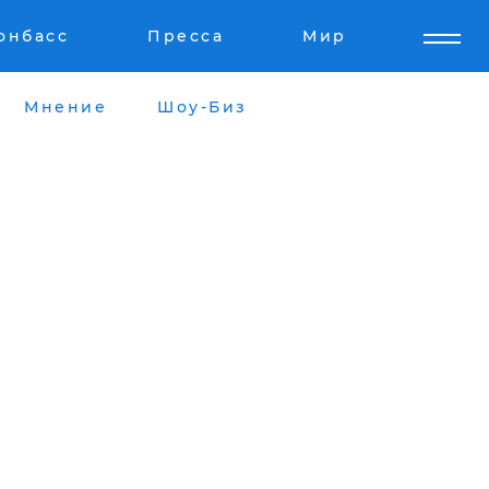
онбасс
Пресса
Мир
Мнение
Шоу-Биз