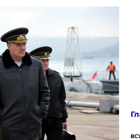
Гл
ВСУ