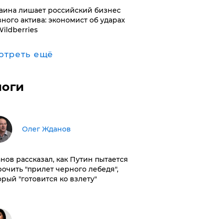
раина лишает российский бизнес
вного актива: экономист об ударах
Wildberries
отреть ещё
логи
Олег Жданов
нов рассказал, как Путин пытается
рочить "прилет черного лебедя",
орый "готовится ко взлету"