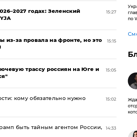
​Ук
026–2027 годах: Зеленский
15:27
гла
EYJA
по 
См
ы из-за провала на фронте, но это
15:15
J
Б
лючевую трассу россиян на Юге и
15:05
ся"
сти: кому обязательно нужно
15:02
Жда
отс
кот
Трамп быть тайным агентом России,
14:33