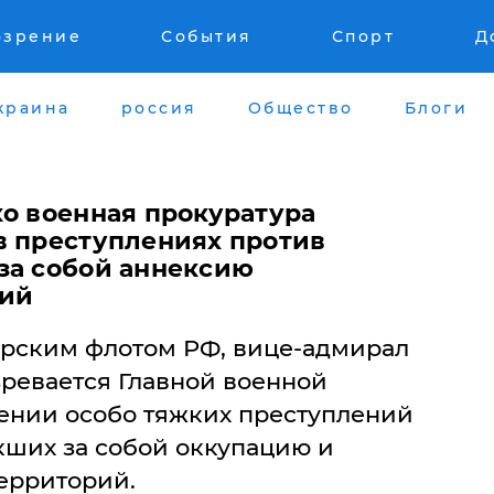
озрение
События
Спорт
Д
краина
россия
Общество
Блоги
ко военная прокуратура
в преступлениях против
за собой аннексию
рий
ским флотом РФ, вице-адмирал
зревается Главной военной
ении особо тяжких преступлений
кших за собой оккупацию и
ерриторий.