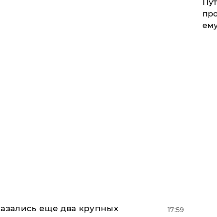
Пут
про
ему
тказались еще два крупных
17:59