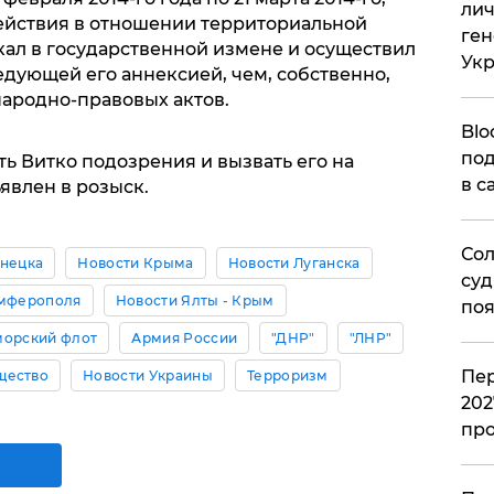
лич
ействия в отношении территориальной
ген
кал в государственной измене и осуществил
Ук
едующей его аннексией, чем, собственно,
ародно-правовых актов.
Blo
под
ь Витко подозрения и вызвать его на
в с
явлен в розыск.
Сол
онецка
Новости Крыма
Новости Луганска
суд
имферополя
Новости Ялты - Крым
поя
орский флот
Армия России
"ДНР"
"ЛНР"
Пер
щество
Новости Украины
Терроризм
202
пр