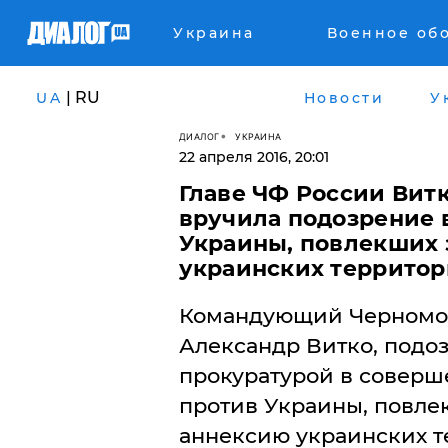
Украина
Военное об
| RU
UA
Новости
У
ДИАЛОГ
УКРАИНА
22 апреля 2016, 20:01
Главе ЧФ России Вит
вручила подозрение 
Украины, повлекших 
украинских террито
Командующий Черномор
Александр Витко, подо
прокуратурой в соверш
против Украины, повле
аннексию украинских т