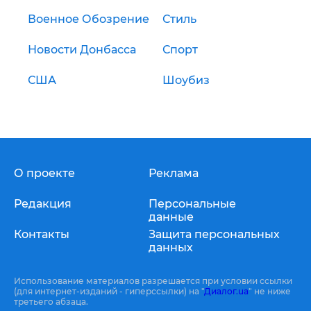
Военное Обозрение
Стиль
Новости Донбасса
Спорт
США
Шоубиз
О проекте
Реклама
Редакция
Персональные
данные
Контакты
Защита персональных
данных
Использование материалов разрешается при условии ссылки
(для интернет-изданий - гиперссылки) на "
Диалог.ua
" не ниже
третьего абзаца.