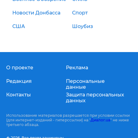
Новости Донбасса
Спорт
США
Шоубиз
О проекте
Реклама
Редакция
Персональные
данные
Контакты
Защита персональных
данных
Использование материалов разрешается при условии ссылки
(для интернет-изданий - гиперссылки) на "
Диалог.ua
" не ниже
третьего абзаца.
� 2026,
Все права защищены.