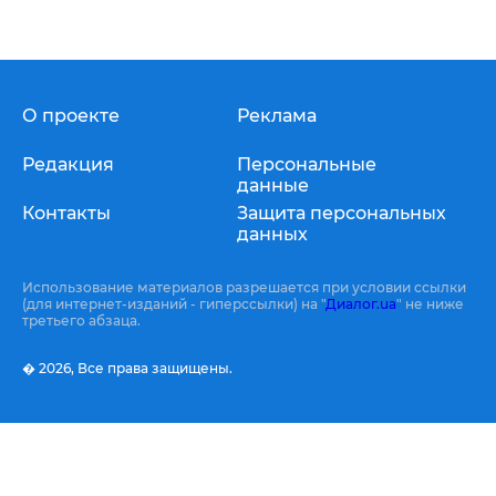
О проекте
Реклама
Редакция
Персональные
данные
Контакты
Защита персональных
данных
Использование материалов разрешается при условии ссылки
(для интернет-изданий - гиперссылки) на "
Диалог.ua
" не ниже
третьего абзаца.
� 2026,
Все права защищены.