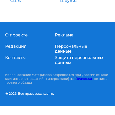
США
Шоубиз
О проекте
Реклама
Редакция
Персональные
данные
Контакты
Защита персональных
данных
Использование материалов разрешается при условии ссылки
(для интернет-изданий - гиперссылки) на "
Диалог.ua
" не ниже
третьего абзаца.
� 2026,
Все права защищены.