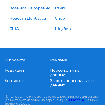
Военное Обозрение
Стиль
Новости Донбасса
Спорт
США
Шоубиз
О проекте
Реклама
Редакция
Персональные
данные
Контакты
Защита персональных
данных
Использование материалов разрешается при условии ссылки
(для интернет-изданий - гиперссылки) на "
Диалог.ua
" не ниже
третьего абзаца.