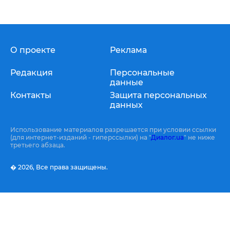
О проекте
Реклама
Редакция
Персональные
данные
Контакты
Защита персональных
данных
Использование материалов разрешается при условии ссылки
(для интернет-изданий - гиперссылки) на "
Диалог.ua
" не ниже
третьего абзаца.
� 2026,
Все права защищены.