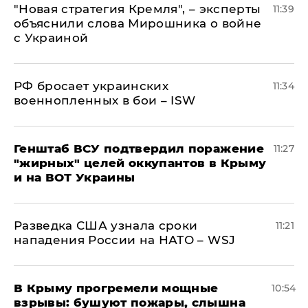
"Новая стратегия Кремля", – эксперты
11:39
объяснили слова Мирошника о войне
с Украиной
РФ бросает украинских
11:34
военнопленных в бои – ISW
Генштаб ВСУ подтвердил поражение
11:27
"жирных" целей оккупантов в Крыму
и на ВОТ Украины
Разведка США узнала сроки
11:21
нападения России на НАТО – WSJ
В Крыму прогремели мощные
10:54
взрывы: бушуют пожары, слышна