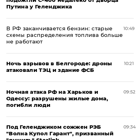
Путина у Геленджика
​В РФ заканчивается бензин: старые
10:49
схемы распределения топлива больше
не работают
​Ночь взрывов в Белгороде: дроны
10:21
атаковали ТЭЦ и здание ФСБ
​Ночная атака РФ на Харьков и
09:52
Одессу: разрушены жилые дома,
погибли люди
Под Геленджиком сожжен РЭБ
09:34
"Волна Купол Гарант", призванный
"душить" Starlink