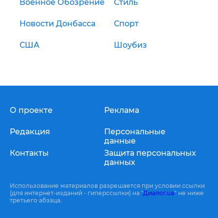
Военное Обозрение
Стиль
Новости Донбасса
Спорт
США
Шоубиз
О проекте
Реклама
Редакция
Персональные
данные
Контакты
Защита персональных
данных
Использование материалов разрешается при условии ссылки
(для интернет-изданий - гиперссылки) на "
Диалог.ua
" не ниже
третьего абзаца.