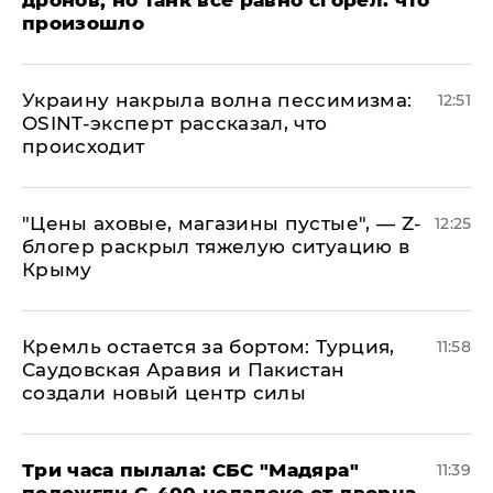
произошло
​Украину накрыла волна пессимизма:
12:51
OSINT-эксперт рассказал, что
происходит
​"Цены аховые, магазины пустые", — Z-
12:25
блогер раскрыл тяжелую ситуацию в
Крыму
​Кремль остается за бортом: Турция,
11:58
Саудовская Аравия и Пакистан
создали новый центр силы
Три часа пылала: СБС "Мадяра"
11:39
подожгли С-400 недалеко от дворца