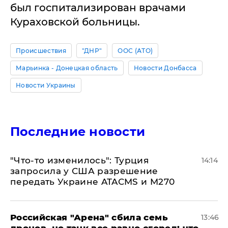
был госпитализирован врачами
Кураховской больницы.
Происшествия
"ДНР"
ООС (АТО)
Марьинка - Донецкая область
Новости Донбасса
Новости Украины
Последние новости
​"Что-то изменилось": Турция
14:14
запросила у США разрешение
передать Украине ATACMS и M270
​Российская "Арена" сбила семь
13:46
дронов, но танк все равно сгорел: что