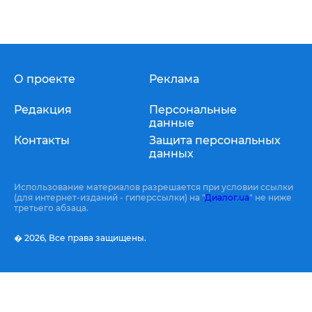
О проекте
Реклама
Редакция
Персональные
данные
Контакты
Защита персональных
данных
Использование материалов разрешается при условии ссылки
(для интернет-изданий - гиперссылки) на "
Диалог.ua
" не ниже
третьего абзаца.
� 2026,
Все права защищены.