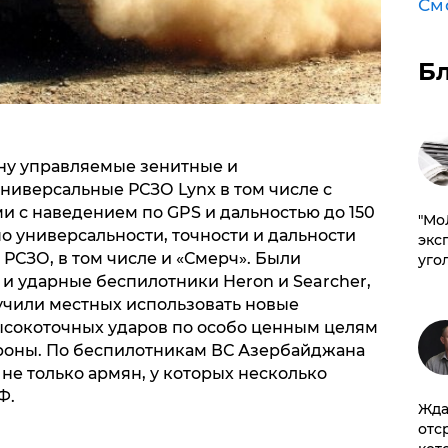
См
Б
ну управляемые зенитные и
ниверсальные РСЗО Lynx в том числе с
 с наведением по GPS и дальностью до 150
​"М
о универсальности, точности и дальности
эксп
РСЗО, в том числе и «Смерч». Были
уго
и ударные беспилотники Heron и Searcher,
учили местных использовать новые
ысокоточных ударов по особо ценным целям
роны. По беспилотникам ВС Азербайджана
 не только армян, у которых несколько
Ф.
Жда
отс