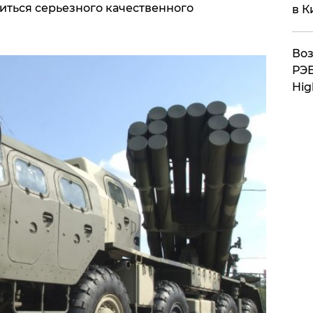
иться серьезного качественного
в К
Воз
РЭБ
Hig