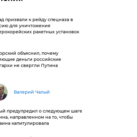
ад призвали к рейду спецназа в
сию для уничтожения
ерокорейских ракетных установок
орский объяснил, почему
яющие деньги российские
гархи не свергли Путина
Валерий Чалый
ый предупредил о следующем шаге
ина, направленном на то, чтобы
аина капитулировала