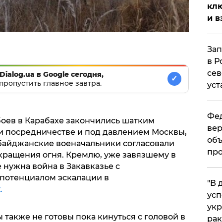
клю
и в
Зап
в Р
сев
Dialog.ua в Google сегодня,
✓
пропустить главное завтра.
уст
Фед
оев в Карабахе закончились шатким
вер
 посредничестве и под давлением Москвы,
объ
рбайджанские военачальники согласовали
про
ращения огня. Кремлю, уже завязшему в
 нужна война в Закавказье с
потенциалом эскалации в
​"В
.
усп
укр
также не готовы пока кинуться с головой в
рак