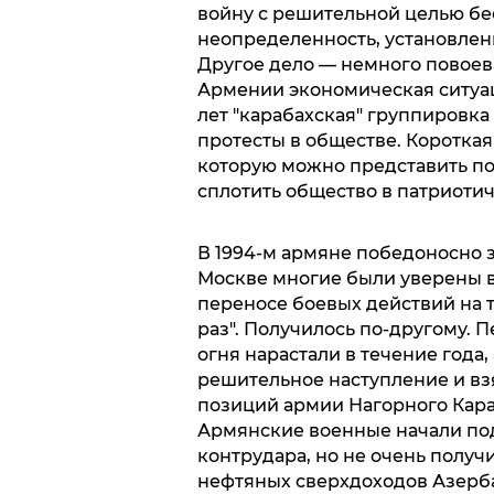
войну с решительной целью б
неопределенность, установлен
Другое дело — немного повоев
Армении экономическая ситуац
лет "карабахская" группировк
протесты в обществе. Коротка
которую можно представить по
сплотить общество в патриоти
В 1994-м армяне победоносно з
Москве многие были уверены в
переносе боевых действий на 
раз". Получилось по-другому. 
огня нарастали в течение года
решительное наступление и вз
позиций армии Нагорного Кара
Армянские военные начали под
контрудара, но не очень получи
нефтяных сверхдоходов Азерб