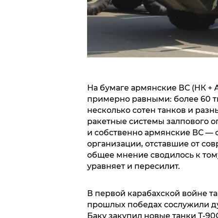
На бумаге армянские ВС (НК +
примерно равными: более 60 ты
несколько сотен танков и раз
ракетные системы залпового ог
и собственно армянские ВС — 
организации, отставшие от со
общее мнение сводилось к тому
уравняет и пересилит.
В первой карабахской войне та
прошлых победах сослужили дур
Баку закупил новые танки Т-90С,