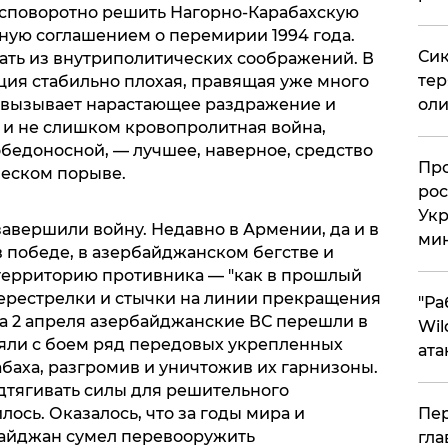
есповоротно решить Нагорно-Карабахскую
ную соглашением о перемирии 1994 года.
Сик
ать из внутриполитических соображений. В
тер
ия стабильно плохая, правящая уже много
а вызывает нарастающее раздражение и
оли
я и не слишком кровопролитная война,
бедоносной, — лучшее, наверное, средство
​Пр
ческом порыве.
рос
Укр
авершили войну. Недавно в Армении, да и в
ми
 победе, в азербайджанском бегстве и
территорию противника — "как в прошлый
Перестрелки и стычки на линии прекращения
"Ра
, а 2 апреля азербайджанские ВС перешли в
Wil
яли с боем ряд передовых укрепленных
ата
баха, разгромив и уничтожив их гарнизоны.
тягивать силы для решительного
лось. Оказалось, что за годы мира и
Пер
айджан сумел перевооружить
гла