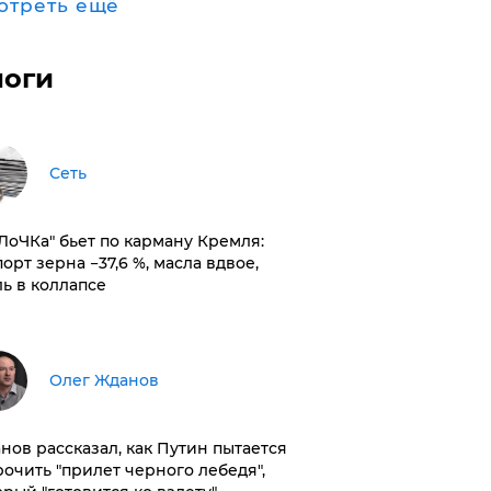
отреть ещё
логи
Сеть
оЛоЧКа" бьет по карману Кремля:
орт зерна −37,6 %, масла вдвое,
ль в коллапсе
Олег Жданов
нов рассказал, как Путин пытается
рочить "прилет черного лебедя",