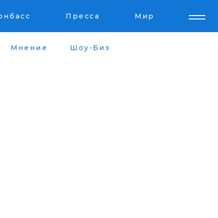
онбасс
Пресса
Мир
Мнение
Шоу-Биз