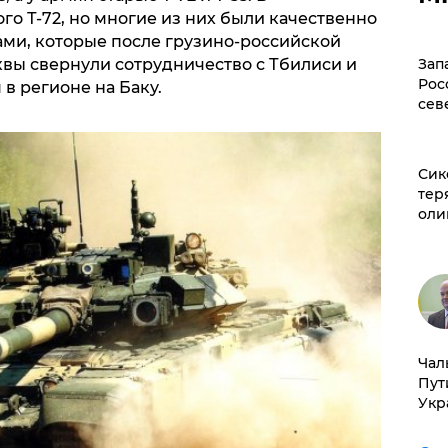
о Т-72, но многие из них были качественно
ми, которые после грузино-российской
Зап
квы свернули сотрудничество с Тбилиси и
Рос
в регионе на Баку.
сев
Сик
тер
оли
Чал
Пут
Укр