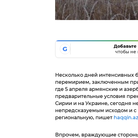
Добавьте 
G
чтобы не 
Несколько дней интенсивных б
перемирием, заключенным при
где 5 апреля армянские и азе
предварительные условия прек
Сирии и на Украине, сегодня не
непредсказуемым исходом и с 
региональную, пишет
haqqin.az
Впрочем, враждующие стороны 