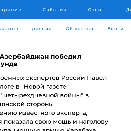
озрение
События
Спорт
Д
краина
россия
Общество
Блоги
 Азербайджан победил
аунде
военных экспертов России Павел
логе в "Новой газете"
 "четырехдневной войны" в
мянской стороны
ению известного эксперта,
 показала свою мощь и наголову
упационную армию Карабаха.