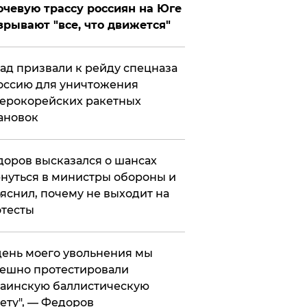
чевую трассу россиян на Юге
зрывают "все, что движется"
ад призвали к рейду спецназа
оссию для уничтожения
ерокорейских ракетных
ановок
оров высказался о шансах
нуться в министры обороны и
яснил, почему не выходит на
тесты
 день моего увольнения мы
ешно протестировали
аинскую баллистическую
ету", — Федоров