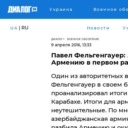
Украина
Военное об
| RU
UA
Новости
У
ДИАЛОГ
ВОЕННОЕ ОБОЗРЕНИЕ
9 апреля 2016, 13:33
Павел Фельгенгауер:
Армению в первом р
Один из авторитетных 
Фельгенгауер в своем б
проанализировал итоги
Карабахе. Итоги для ар
неутешительные. По мн
азербайджанская армия
разбила Армению и окк