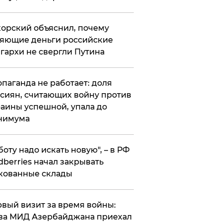
орский объяснил, почему
яющие деньги российские
гархи не свергли Путина
опаганда не работает: доля
сиян, считающих войну против
аины успешной, упала до
нимума
боту надо искать новую", – в РФ
dberries начал закрывать
кованные склады
вый визит за время войны:
ва МИД Азербайджана приехал