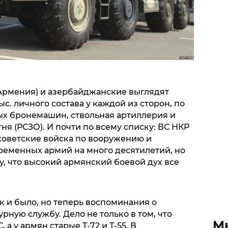
 Армения) и азербайджанские выглядят
с. личного состава у каждой из сторон, по
ных бронемашин, ствольная артиллерия и
ня (РСЗО). И почти по всему списку: ВС НКР
советские войска по вооружению и
временных армий на много десятилетий, но
, что высокий армянский боевой дух все
к и было, но теперь воспоминания о
ную службу. Дело не только в том, что
М
 а у армян старые Т-72 и Т-55. В