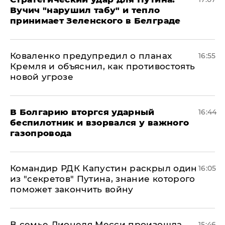
Вучич "нарушил табу" и тепло
принимает Зеленского в Белграде
Коваленко предупредил о планах
16:55
Кремля и объяснил, как противостоять
новой угрозе
В Болгарию вторгся ударный
16:44
беспилотник и взорвался у важного
газопровода
Командир РДК Капустин раскрыл один
16:05
из "секретов" Путина, знание которого
поможет закончить войну
В семье Лионеля Месси произошла
15:46