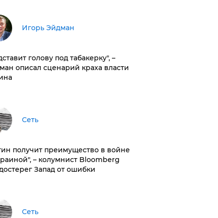
Игорь Эйдман
дставит голову под табакерку", –
ман описал сценарий краха власти
ина
Сеть
тин получит преимущество в войне
краиной", – колумнист Bloomberg
достерег Запад от ошибки
Сеть