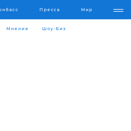
онбасс
Пресса
Мир
Мнение
Шоу-Биз