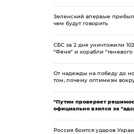
Зеленский впервые прибыл 
чем будут говорить
СБС за 2 дня уничтожили 10
"Феня" и корабли "теневого
От надежды на победу до но
том, почему оптимизм вокру
"Путин проверяет решимост
официально взялся за "адс
Россия боится ударов Укра