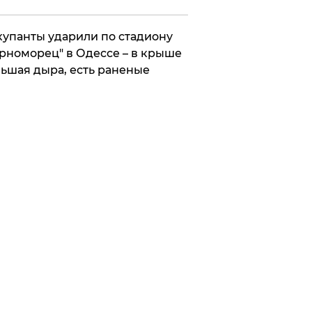
упанты ударили по стадиону
рноморец" в Одессе – в крыше
ьшая дыра, есть раненые