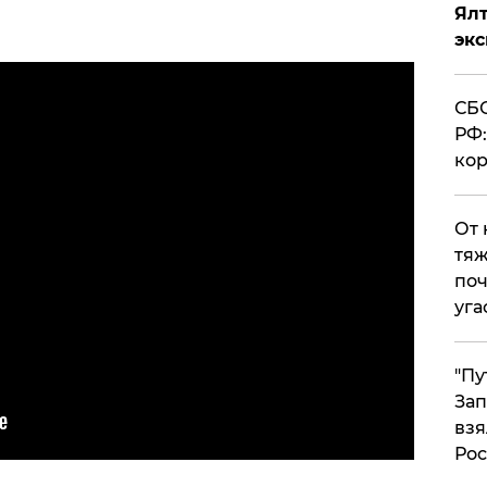
Ял
эк
СБС
РФ:
кор
От 
тяж
поч
уга
"Пу
Зап
взя
Рос