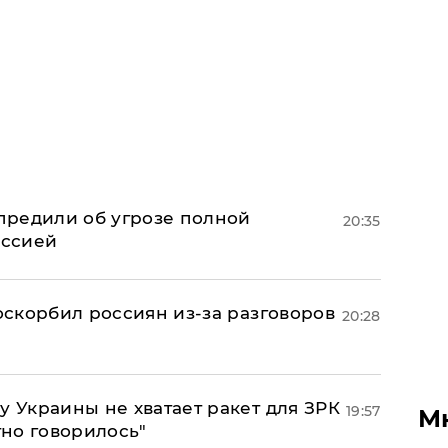
предили об угрозе полной
20:35
оссией
 оскорбил россиян из-за разговоров
20:28
у Украины не хватает ракет для ЗРК
19:57
М
тно говорилось"