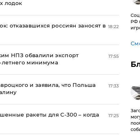
х лодок
Соц
РФ 
ок: отказавшихся россиян заносят в
18:22
игр
См
ким НПЗ обвалили экспорт
17:55
0-летнего минимума
Б
авроцкого и заявила, что Польша
17:33
алину
Заг
шенные ракеты для С-300 – когда
17:25
мог
поо
соб