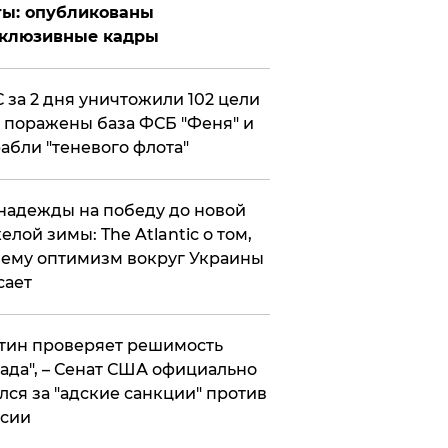
ты: опубликованы
склюзивные кадры
 за 2 дня уничтожили 102 цели
 поражены база ФСБ "Феня" и
абли "теневого флота"
надежды на победу до новой
елой зимы: The Atlantic о том,
ему оптимизм вокруг Украины
сает
тин проверяет решимость
ада", – Сенат США официально
лся за "адские санкции" против
сии