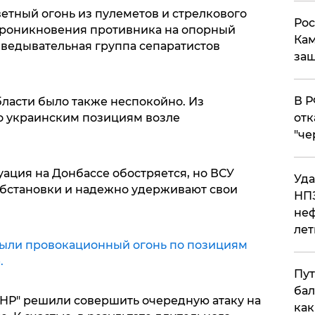
етный огонь из пулеметов и стрелкового
Рос
роникновения противника на опорный
Кам
ведывательная группа сепаратистов
защ
​В 
бласти было также неспокойно. Из
о украинским позициям возле
отк
"че
уация на Донбассе обостряется, но ВСУ
Уда
обстановки и надежно удерживают свои
НПЗ
неф
лет
рыли провокационный огонь по позициям
.
Пут
бал
"ДНР" решили совершить очередную атаку на
как