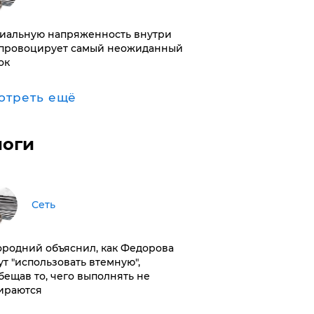
иальную напряженность внутри
провоцирует самый неожиданный
ок
отреть ещё
логи
Сеть
ородний объяснил, как Федорова
ут "использовать втемную",
бещав то, чего выполнять не
ираются