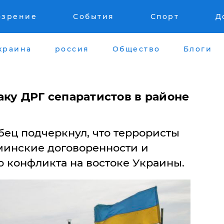
озрение
События
Спорт
Д
краина
россия
Общество
Блоги
аку ДРГ сепаратистов в районе
ец подчеркнул, что террористы
минские договоренности и
 конфликта на востоке Украины.