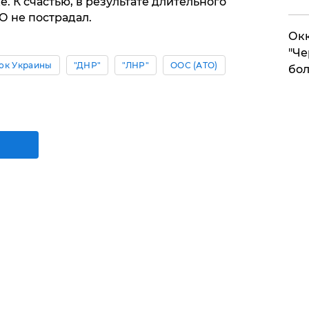
. К счастью, в результате длительного
О не пострадал.
Окк
"Че
ок Украины
"ДНР"
"ЛНР"
ООС (АТО)
бол