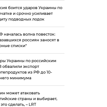
сия боится ударов Украины по
чатке и срочно усиливает
иту подводных лодок
РФ началась волна повесток:
азавшихся россиян заносят в
рные списки"
ры Украины по российским
 обвалили экспорт
тепродуктов из РФ до 10-
него минимума
ин может атаковать
тийские страны и выбирает,
 это сделать, – LRT