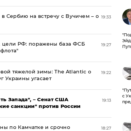
в Сербию на встречу с Вучичем – о
19:33
​"По
Эйд
2 цели РФ: поражены база ФСБ
19:27
Пут
 флота"
вой тяжелой зимы: The Atlantic о
19:22
г Украины угасает
"Пу
с У
ь Запада", – Сенат США
19:13
пре
кие санкции" против России
ины по Камчатке и срочно
18:27