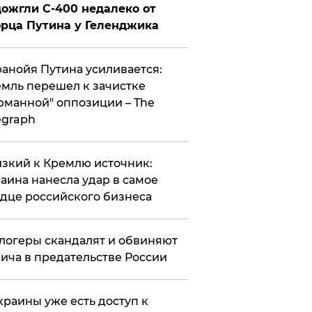
ожгли С-400 недалеко от
рца Путина у Геленджика
анойя Путина усиливается:
мль перешел к зачистке
рманной" оппозиции – The
egraph
зкий к Кремлю источник:
аина нанесла удар в самое
дце российского бизнеса
логеры скандалят и обвиняют
ича в предательстве России
краины уже есть доступ к