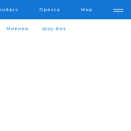
онбасс
Пресса
Мир
Мнение
Шоу-Биз