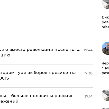
Дик
рев
объ
сию вместо революции после того,
17:44
ацию
Чер
сце
 втором туре выборов президента
раз
17:38
OCIS
тся – больше половины россиян
17:14
ережений