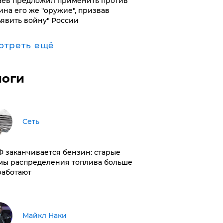
аев предложил применить против
ина его же "оружие", призвав
ъявить войну" России
отреть ещё
логи
Сеть
РФ заканчивается бензин: старые
мы распределения топлива больше
работают
Майкл Наки