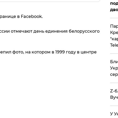
под
дво
транице в Facebook.
Пар
уссии отмечают день единения белорусского
Кре
"ка
Tel
пил фото, на котором в 1999 году в центре
Бли
Укр
сер
Z-б
Вуч
У У