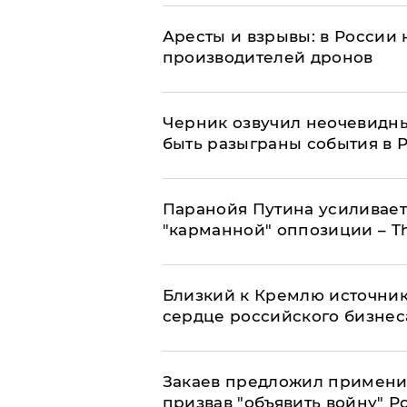
Аресты и взрывы: в России 
производителей дронов
Черник озвучил неочевидны
быть разыграны события в 
Паранойя Путина усиливает
"карманной" оппозиции – Th
Близкий к Кремлю источник
сердце российского бизнес
Закаев предложил применит
призвав "объявить войну" Р