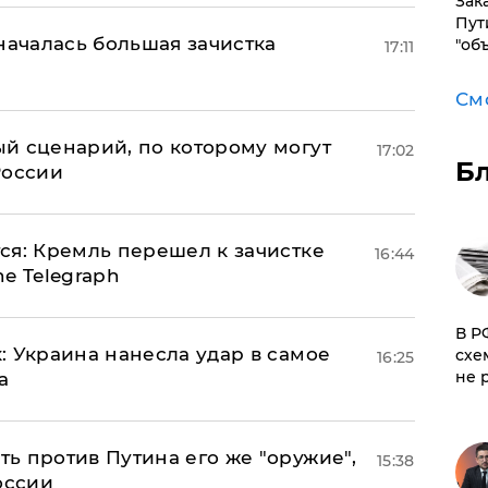
Зак
Пут
началась большая зачистка
"об
17:11
См
й сценарий, по которому могут
17:02
Б
России
ся: Кремль перешел к зачистке
16:44
e Telegraph
​В 
: Украина нанесла удар в самое
схе
16:25
не 
а
ь против Путина его же "оружие",
15:38
оссии