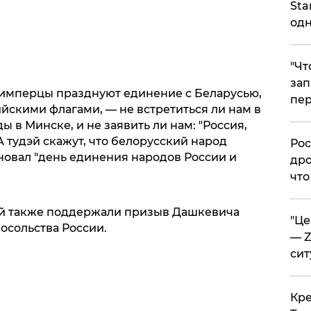
Sta
одн
​"Ч
зап
е имперцы празднуют единение с Беларусью,
пер
йскими флагами, — не встретиться ли нам в
ы в Минске, и не заявить ли нам: "Россия,
А тудэй скажут, что белорусский народ
​Ро
новал "день единения народов России и
дро
что
ей также поддержали призыв Дашкевича
​"Ц
осольства России.
— Z
сит
​Кр