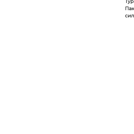
Тур
Пак
си