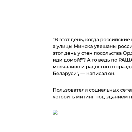
"В этот день, когда российски
а улицы Минска увешаны росси
этот день у стен посольства Орд
иди домой!"? А то ведь по РАШ
молчаливо и радостно отпразд
Беларуси", — написал он.
Пользователи социальных сет
устроить митинг под зданием п