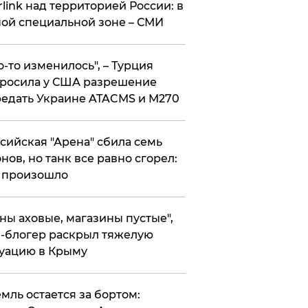
rlink над территорией России: в
ой специальной зоне – СМИ
то-то изменилось", – Турция
росила у США разрешение
едать Украине ATACMS и M270
ссийская "Арена" сбила семь
нов, но танк все равно сгорел:
 произошло
ены аховые, магазины пустые",
-блогер раскрыл тяжелую
уацию в Крыму
емль остается за бортом: