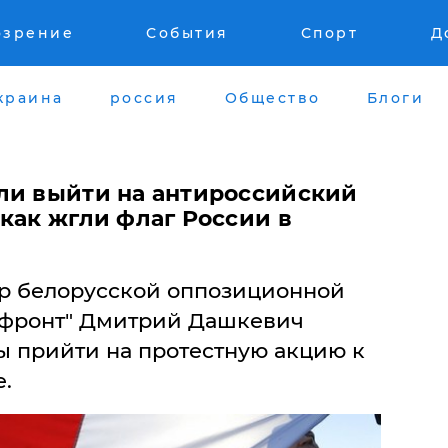
озрение
События
Спорт
Д
краина
россия
Общество
Блоги
ли выйти на антироссийский
как жгли флаг России в
дер белорусской оппозиционной
 фронт" Дмитрий Дашкевич
ы прийти на протестную акцию к
.