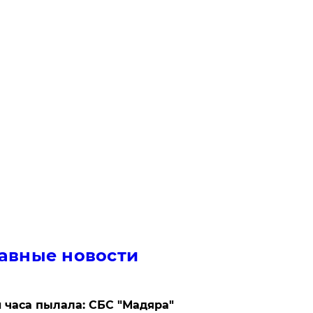
авные новости
 часа пылала: СБС "Мадяра"