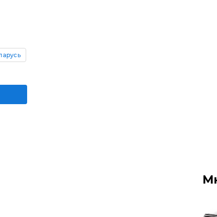
ларусь
М