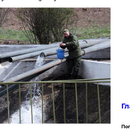
Гл
Поп