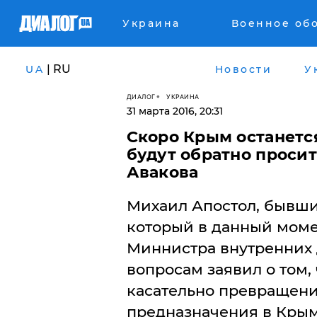
Украина
Военное об
| RU
UA
Новости
У
ДИАЛОГ
УКРАИНА
31 марта 2016, 20:31
Скоро Крым останется
будут обратно просит
Авакова
Михаил Апостол, бывши
который в данный моме
Миннистра внутренних 
вопросам заявил о том,
касательно превращени
предназначения в Крым