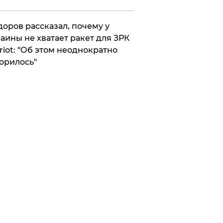
оров рассказал, почему у
аины не хватает ракет для ЗРК
riot: "Об этом неоднократно
орилось"