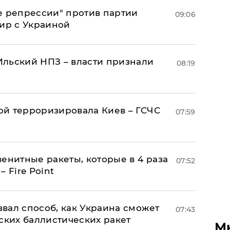
е репрессии" против партии
09:06
мир с Украиной
льский НПЗ – власти признали
08:19
й терроризировала Киев – ГСЧС
07:59
енитные ракеты, которые в 4 раза
07:52
 Fire Point
вал способ, как Украина сможет
07:43
ских баллистических ракет
М