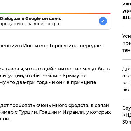
исп
уда
Atl
Dialog.ua в Google сегодня,
✓
пропустить главное завтра.
би
Уси
при
ренции в Институте Горшенина, передает
тан
Дро
 таковы, что это действительно могут быть
аэр
 ситуации, чтобы земли в Крыму не
у что два-три года - и они в принципе
зап
эк
дет требовать очень много средств, в связи
​Се
ример с Турции, Греции и Израиля, у которых
КНД
 он.
30 