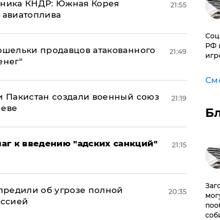
юзника КНДР: Южная Корея
21:55
н авиатоплива
Соц
РФ 
кошельки продавцов атакованного
21:49
игр
енег"
См
 и Пакистан создали военный союз
21:19
неве
Б
аг к введению "адских санкций"
21:15
Заг
предили об угрозе полной
20:35
мог
оссией
поо
соб