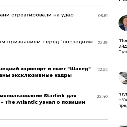
рани отреагировали на удар
05:51
​"По
ным признанием перед "последним
23:19
Эйд
Пут
нецкий аэропорт и сжег "Шахед"
22:52
ваны эксклюзивные кадры
"Пу
использование Starlink для
22:40
с У
– The Atlantic узнал о позиции
пре