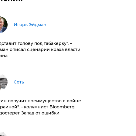
Игорь Эйдман
дставит голову под табакерку", –
ман описал сценарий краха власти
ина
Сеть
тин получит преимущество в войне
краиной", – колумнист Bloomberg
достерег Запад от ошибки