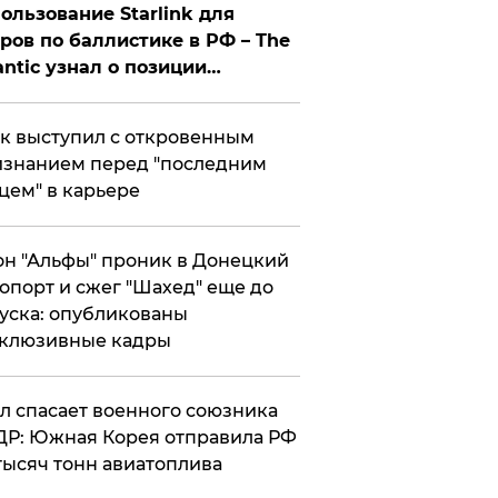
ользование Starlink для
ров по баллистике в РФ – The
antic узнал о позиции
знесмена
к выступил с откровенным
знанием перед "последним
цем" в карьере
н "Альфы" проник в Донецкий
опорт и сжег "Шахед" еще до
уска: опубликованы
склюзивные кадры
ул спасает военного союзника
Р: Южная Корея отправила РФ
тысяч тонн авиатоплива