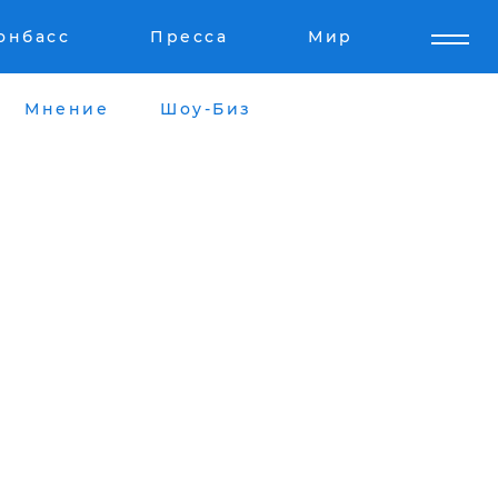
онбасс
Пресса
Мир
Мнение
Шоу-Биз