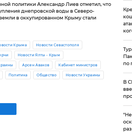
рной политики Александр Лиев отметил, что
Кре
упления днепровской воды в Северо-
кош
 земли в оккупированном Крыму стали
ата
ког
овости Крыма
Новости Севастополя
Тур
ерчи
Новости Ялты - Крым
Пак
по 
краины
Арсен Аваков
Кабинет министров
Политика
Общество
Новости Украины
В С
вве
про
​"Н
оск
раз