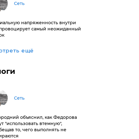
Сеть
иальную напряженность внутри
провоцирует самый неожиданный
ок
отреть ещё
логи
Сеть
ородний объяснил, как Федорова
ут "использовать втемную",
бещав то, чего выполнять не
ираются