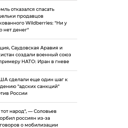
мль отказался спасать
ельки продавцов
кованного Wildberries: "Ни у
о нет денег"
ция, Саудовская Аравия и
истан создали военный союз
примеру НАТО: Иран в гневе
ША сделали еще один шаг к
дению "адских санкций"
тив России
е тот народ", — Соловьев
орбил россиян из-за
говоров о мобилизации