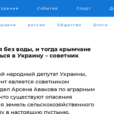
озрение
События
Спорт
Д
краина
россия
Общество
Блоги
 без воды, и тогда крымчане
ься в Украину – советник
й народный депутат Украины,
нт является советником
дел Арсена Авакова по аграрным
 что существуют опасения
я земель сельскохозяйственного
у в настоящую пустыню.