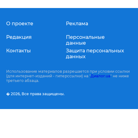
О проекте
Реклама
Редакция
Персональные
данные
Контакты
Защита персональных
данных
Использование материалов разрешается при условии ссылки
(для интернет-изданий - гиперссылки) на "
Диалог.ua
" не ниже
третьего абзаца.
� 2026,
Все права защищены.