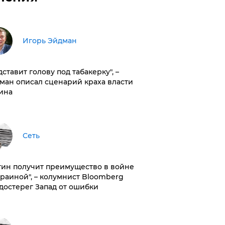
Игорь Эйдман
дставит голову под табакерку", –
ман описал сценарий краха власти
ина
Сеть
тин получит преимущество в войне
краиной", – колумнист Bloomberg
достерег Запад от ошибки