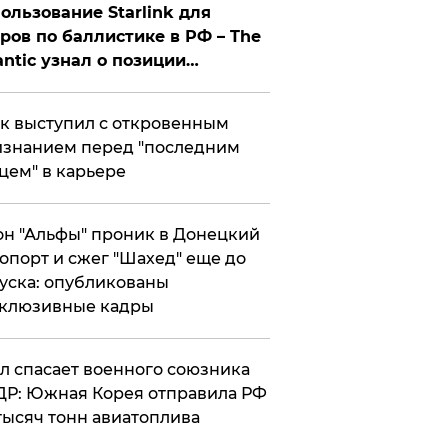
ользование Starlink для
ров по баллистике в РФ – The
antic узнал о позиции
знесмена
к выступил с откровенным
знанием перед "последним
цем" в карьере
н "Альфы" проник в Донецкий
опорт и сжег "Шахед" еще до
уска: опубликованы
склюзивные кадры
ул спасает военного союзника
Р: Южная Корея отправила РФ
тысяч тонн авиатоплива