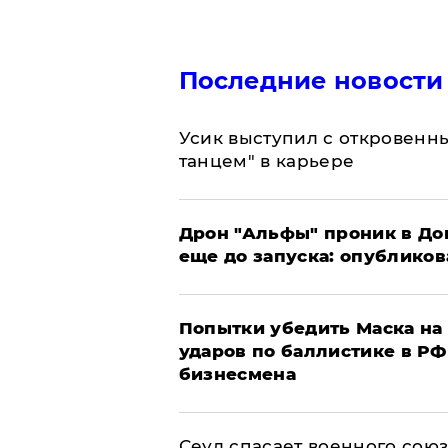
Последние новости
Усик выступил с откровен
танцем" в карьере
Дрон "Альфы" проник в До
еще до запуска: опублико
Попытки убедить Маска на 
ударов по баллистике в РФ 
бизнесмена
​Сеул спасает военного со