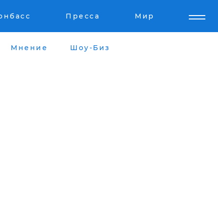
онбасс
Пресса
Мир
Мнение
Шоу-Биз