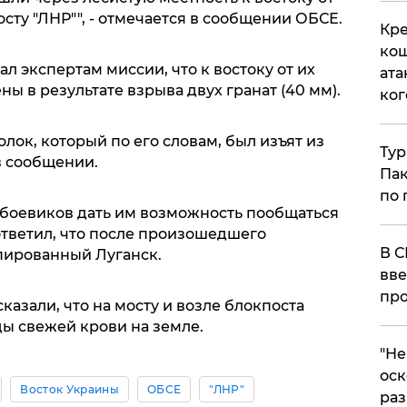
сту "ЛНР"", - отмечается в сообщении ОБСЕ.
Кре
кош
ал экспертам миссии, что к востоку от их
ата
 в результате взрыва двух гранат (40 мм).
ког
лок, который по его словам, был изъят из
Тур
в сообщении.
Пак
по 
боевиков дать им возможность пообщаться
ответил, что после произошедшего
В С
пированный Луганск.
вве
про
казали, что на мосту и возле блокпоста
ды свежей крови на земле.
​"Н
оск
Восток Украины
ОБСЕ
"ЛНР"
раз