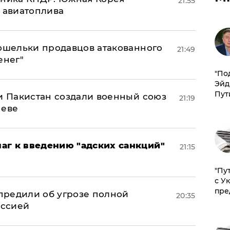
21:55
н авиатоплива
кошельки продавцов атакованного
21:49
енег"
​"По
Эйд
Пут
 и Пакистан создали военный союз
21:19
неве
аг к введению "адских санкций"
21:15
"Пу
с У
пре
предили об угрозе полной
20:35
оссией