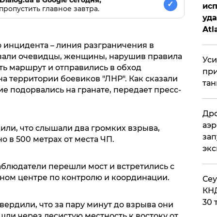
✓
исп
пропустить главное завтра.
уда
Atl
би
о инцидента – линия разграничения в
азали очевидцы, женщины, нарушив правила
Уси
ть маршрут и отправились в обход
при
а территории боевиков "ЛНР". Как сказали
тан
е подорвались на гранате, передает пресс-
Дро
аэр
ли, что слышали два громких взрыва,
зап
 в 500 метрах от места ЧП.
эк
наблюдатели перешли мост и встретились с
ном центре по контролю и координации.
​Се
КНД
30 
ердили, что за пару минут до взрыва они
ли через лесистую местность к востоку от