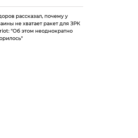
оров рассказал, почему у
аины не хватает ракет для ЗРК
riot: "Об этом неоднократно
орилось"