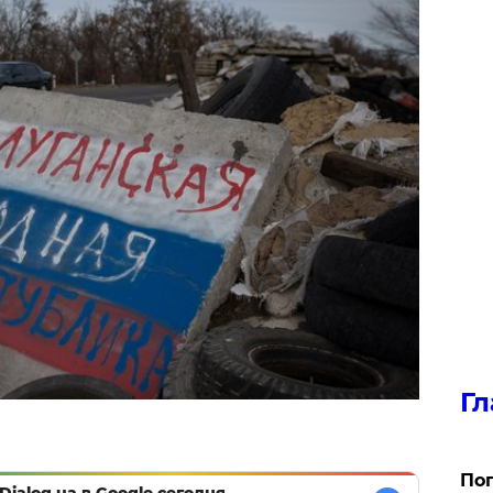
Гл
Поп
Dialog.ua в Google сегодня,