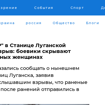
озрение
События
Спорт
Д
краина
россия
Общество
Блоги
" в Станице Луганской
зрыв: боевики скрывают
еных женщинах
азались сообщать о нынешнем
иц Луганска, заявив
 слышавшим взрывы, что раненые
 после ранений отправились в