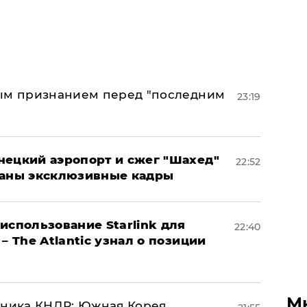
ным признанием перед "последним
23:19
нецкий аэропорт и сжег "Шахед"
22:52
ваны эксклюзивные кадры
использование Starlink для
22:40
– The Atlantic узнал о позиции
М
юзника КНДР: Южная Корея