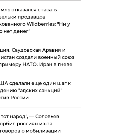
мль отказался спасать
ельки продавцов
кованного Wildberries: "Ни у
о нет денег"
ция, Саудовская Аравия и
истан создали военный союз
примеру НАТО: Иран в гневе
ША сделали еще один шаг к
дению "адских санкций"
тив России
е тот народ", — Соловьев
орбил россиян из-за
говоров о мобилизации