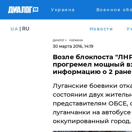
Украина
Военное об
| RU
UA
Новости
У
ДИАЛОГ
УКРАИНА
30 марта 2016, 14:19
Возле блокпоста "ЛНР
прогремел мощный в
информацию о 2 ран
Луганские боевики отк
состоянии двух жительн
представителям ОБСЕ,
луганчанки на автобусе
оккупированный город.