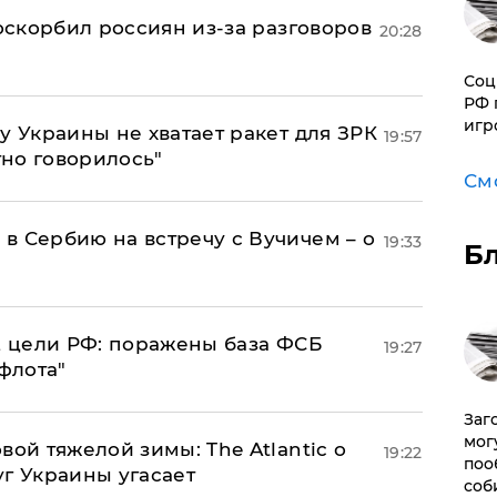
 оскорбил россиян из-за разговоров
20:28
Соц
РФ 
игр
у Украины не хватает ракет для ЗРК
19:57
тно говорилось"
См
в Сербию на встречу с Вучичем – о
19:33
Б
2 цели РФ: поражены база ФСБ
19:27
флота"
Заг
мог
вой тяжелой зимы: The Atlantic о
19:22
поо
г Украины угасает
соб