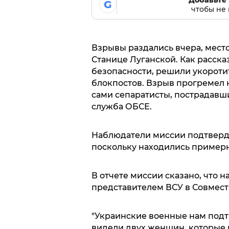
G
чтобы не 
Взрывы раздались вчера, мест
Станице Луганской. Как расск
безопасности, решили укороти
блокпостов. Взрыв прогремел н
сами сепаратисты, пострадавши
служба ОБСЕ.
Наблюдатели миссии подтверди
поскольку находились примерно
В отчете миссии сказано, что 
представителем ВСУ в Совмест
"Украинские военные нам подтв
видели двух женщин, которые ш