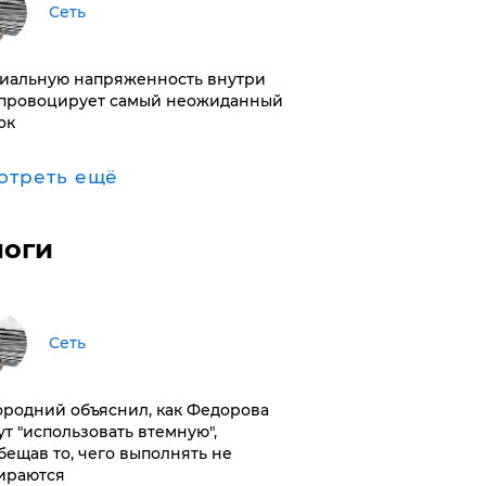
Сеть
иальную напряженность внутри
провоцирует самый неожиданный
ок
отреть ещё
логи
Сеть
ородний объяснил, как Федорова
ут "использовать втемную",
бещав то, чего выполнять не
ираются