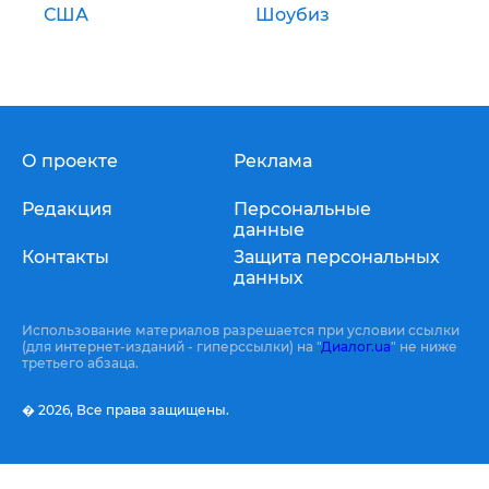
США
Шоубиз
О проекте
Реклама
Редакция
Персональные
данные
Контакты
Защита персональных
данных
Использование материалов разрешается при условии ссылки
(для интернет-изданий - гиперссылки) на "
Диалог.ua
" не ниже
третьего абзаца.
� 2026,
Все права защищены.