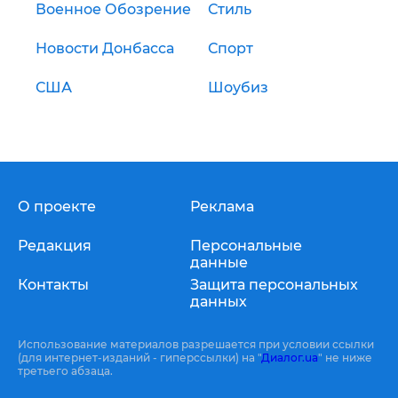
Военное Обозрение
Стиль
Новости Донбасса
Спорт
США
Шоубиз
О проекте
Реклама
Редакция
Персональные
данные
Контакты
Защита персональных
данных
Использование материалов разрешается при условии ссылки
(для интернет-изданий - гиперссылки) на "
Диалог.ua
" не ниже
третьего абзаца.