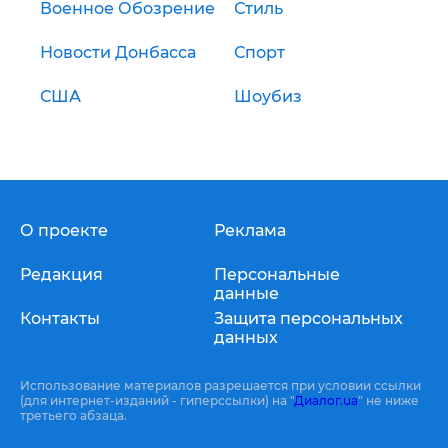
Военное Обозрение
Стиль
Новости Донбасса
Спорт
США
Шоубиз
О проекте
Реклама
Редакция
Персональные
данные
Контакты
Защита персональных
данных
Использование материалов разрешается при условии ссылки
(для интернет-изданий - гиперссылки) на "
Диалог.ua
" не ниже
третьего абзаца.