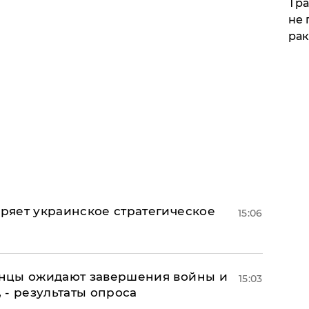
Тра
не 
рак
оряет украинское стратегическое
15:06
аинцы ожидают завершения войны и
15:03
, - результаты опроса