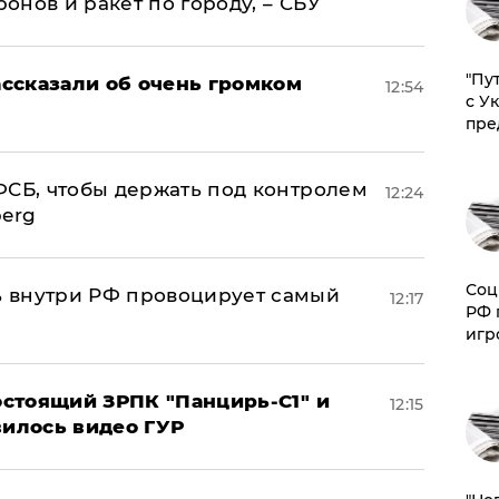
нов и ракет по городу, – СБУ
"Пу
ссказали об очень громком
12:54
с У
пре
ФСБ, чтобы держать под контролем
12:24
berg
Соц
 внутри РФ провоцирует самый
12:17
РФ 
игр
стоящий ЗРПК "Панцирь-С1" и
12:15
вилось видео ГУР