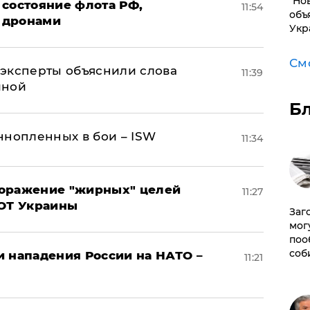
"Но
 состояние флота РФ,
11:54
объ
 дронами
Укр
См
– эксперты объяснили слова
11:39
иной
Б
ннопленных в бои – ISW
11:34
поражение "жирных" целей
11:27
ВОТ Украины
Заг
мог
поо
соб
и нападения России на НАТО –
11:21