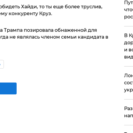
Пут
обидеть Хайди, то ты еще более труслив,
что
оему конкуренту Круз.
рос
а Трампа позировала обнаженной для
В К
огда не являлась членом семьи кандидата в
дор
и в
вид
о
Лон
сос
ук
Раз
нап