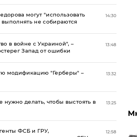
едорова могут "использовать
14:30
о выполнять не собираются
о в войне с Украиной", –
13:48
стерег Запад от ошибки
ую модификацию "Герберы" –
13:32
е нужно делать, чтобы выстоять в
13:25
М
генты ФСБ и ГРУ,
12:58