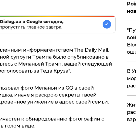
Poi
нов
Dialog.ua в Google сегодня,
✓
пропустить главное завтра.
"Пу
вой
Blo
ленным информагентством The Daily Mail,
ош
ной супруги Трампа было опубликовано в
мьтесь с Меланьей Трамп, вашей следующей
голосовать за Теда Круза".
В У
мод
ра
льзовал фото Меланьи из GQ в своей
ишка, иначе я раскрою секреты твоей
ткровенное унижение в адрес своей семьи.
Жит
рас
ричастен к обнародованию фотографии с
вз
в голом виде.