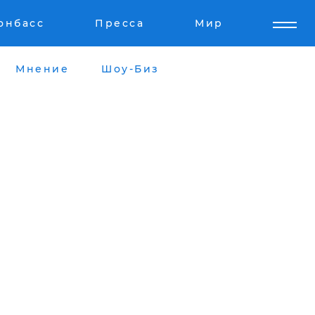
онбасс
Пресса
Мир
Мнение
Шоу-Биз