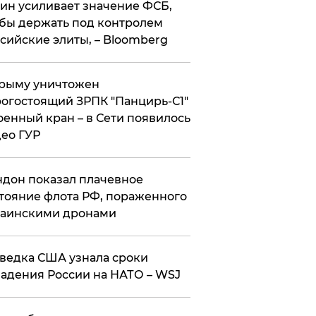
ин усиливает значение ФСБ,
бы держать под контролем
сийские элиты, – Bloomberg
рыму уничтожен
огостоящий ЗРПК "Панцирь-С1"
оенный кран – в Сети появилось
ео ГУР
дон показал плачевное
тояние флота РФ, пораженного
раинскими дронами
ведка США узнала сроки
адения России на НАТО – WSJ