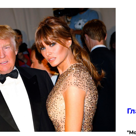
Гл
"Мо