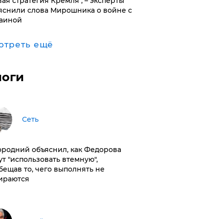
вая стратегия Кремля", – эксперты
яснили слова Мирошника о войне с
аиной
отреть ещё
логи
Сеть
ородний объяснил, как Федорова
ут "использовать втемную",
бещав то, чего выполнять не
ираются