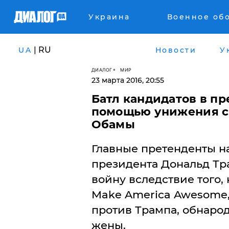
Украина
Военное об
| RU
UA
Новости
У
ДИАЛОГ
МИР
23 марта 2016, 20:55
Батл кандидатов в пр
помощью унижения св
Обамы
​Главные претенденты 
президента Дональд Тр
войну вследствие того,
Make America Awesome,
против Трампа, обнаро
жены.