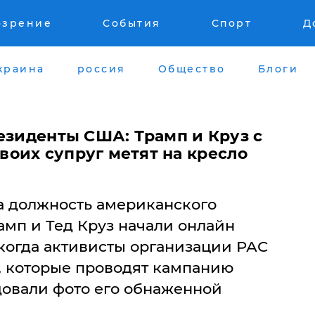
озрение
События
Спорт
Д
краина
россия
Общество
Блоги
езиденты США: Трамп и Круз с
оих супруг метят на кресло
на должность американского
амп и Тед Круз начали онлайн
 когда активисты организации РАС
 которые проводят кампанию
довали фото его обнаженной