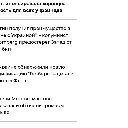
nt анонсировала хорошую
ость для всех украинцев
тин получит преимущество в
не с Украиной", – колумнист
omberg предостерег Запад от
ибки
краине обнаружили новую
ификацию "Герберы" – детали
скрыл Флеш
ели Москвы массово
сказали об очень громком
рыве