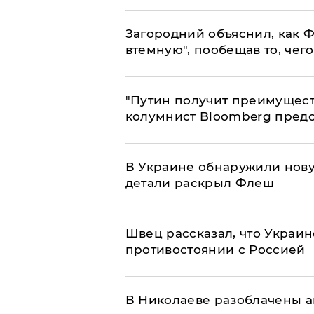
Загородний объяснил, как Ф
втемную", пообещав то, чег
"Путин получит преимуществ
колумнист Bloomberg предо
В Украине обнаружили нов
детали раскрыл Флеш
Швец рассказал, что Украин
противостоянии с Россией
В Николаеве разоблачены а