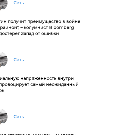
Сеть
тин получит преимущество в войне
краиной", – колумнист Bloomberg
достерег Запад от ошибки
Сеть
иальную напряженность внутри
провоцирует самый неожиданный
ок
Сеть