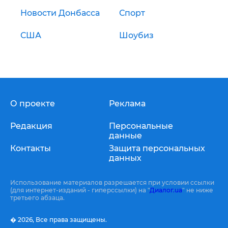
Новости Донбасса
Спорт
США
Шоубиз
О проекте
Реклама
Редакция
Персональные
данные
Контакты
Защита персональных
данных
Использование материалов разрешается при условии ссылки
(для интернет-изданий - гиперссылки) на "
Диалог.ua
" не ниже
третьего абзаца.
� 2026,
Все права защищены.